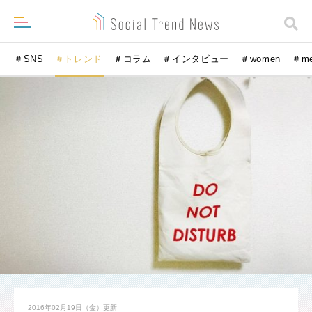
＃SNS
＃トレンド
＃コラム
＃インタビュー
＃women
＃m
2016年02月19日（金）
更新