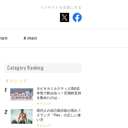
インサイトを言葉にする
men
＃men
Category Ranking
＃トレンド
タピオカミルクティ人気6店
本気で飲み比べ！圧倒的支持
を集めたのは…
トレンド
現代人の自己顕示欲の現れ？
スラング「Flex」の正しい使
い方
トレンド