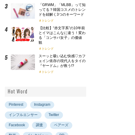
「GRWM」「MLBB」って知
ってる？韓国コスメのトレン
ドを紐解く3つのキーワード
トレンド
【比較】“赤文字系”の10年前
とイマはこんなに違う！変わ
る「コンサバ女子」の価値
観
トレンド
スーッと吸い込む快感♡カフ
ェイン依存の現代人をタイの
『ヤードム』が救う!?
トレンド
Hot Word
Pinterest
Instagram
インフルエンサー
Twitter
Facebook
調査
ペアーズ