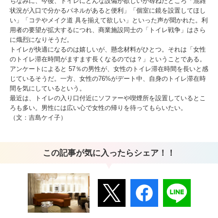
ちなみに、今後、トイレにどんな設備が欲しいか尋ねたところ「混雑
状況が入口で分かるパネルがあると便利」「個室に鏡を設置してほし
い」「コテやメイク道 具を揃えて欲しい」といった声が聞かれた。利
用者の要望が拡大するにつれ、商業施設同士の「トイレ戦争」はさら
に熾烈になりそうだ。
トイレが快適になるのは嬉しいが、懸念材料がひとつ。それは「女性
のトイレ滞在時間がますます長くなるのでは？」ということである。
アンケートによると 57％の男性が、女性のトイレ滞在時間を長いと感
じているそうだ。一方、女性の76%がデート中、自身のトイレ滞在時
間を気にしているという。
最近は、トイレの入り口付近にソファーや喫煙所を設置しているとこ
ろも多い。男性には広い心で女性の帰りを待ってもらいたい。
（文：吉島ケイ子）
この記事が気に入ったらシェア！！