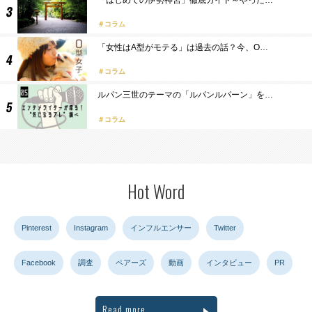
コラム
「女性はA型がモテる」は過去の話？今、O…
コラム
ルパン三世のテーマの「ルパンルパーン」を…
コラム
Hot Word
Pinterest
Instagram
インフルエンサー
Twitter
Facebook
調査
ペアーズ
動画
インタビュー
PR
Read more