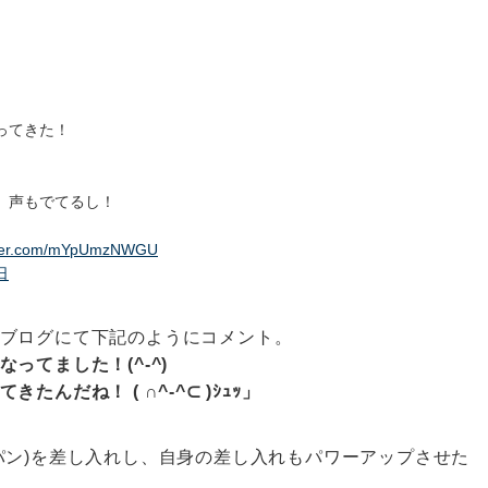
ってきた！
、声もでてるし！
itter.com/mYpUmzNWGU
日
ブログにて下記のようにコメント。
ってました！(^-^)
んだね！ ( ∩^-^⊂ )ｼｭｯ」
パン)を差し入れし、自身の差し入れもパワーアップさせた