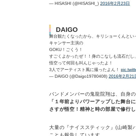
— HISASHI (@HISASHI_)
2016年2月23日
DAIGO
舞台観たくなったから、キリショーくんとい
キャンサー主演の
GOKU！ごくう！
すごくよかったぜ！！身のこなしも流石だし
悟空って何回も叫んじゃったよ！
3人でアーティスト風に撮ったよん！
pic.tw
— DAIGO (@Daigo19780408)
2016年2月21
バンドメンバーの鬼龍院翔は、自身の
「１年前よりパワーアップした舞台にな
さすが悟空！精神と時の部屋で修行してきた
大量の『ナイススティック』(山崎製
ことも報告しています。