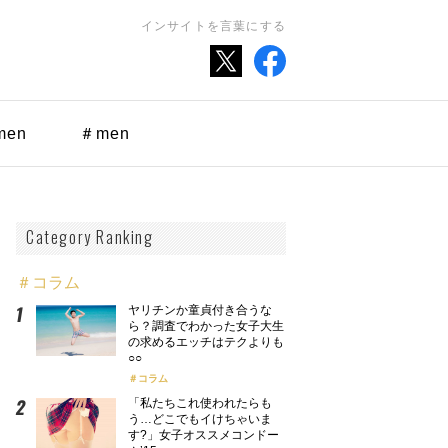
インサイトを言葉にする
men
＃men
Category Ranking
＃コラム
ヤリチンか童貞付き合うな
ら？調査でわかった女子大生
の求めるエッチはテクよりも
○○
コラム
「私たちこれ使われたらも
う…どこでもイけちゃいま
す?」女子オススメコンドー