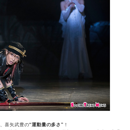
、喜矢武豊の
“運動量の多さ”
！