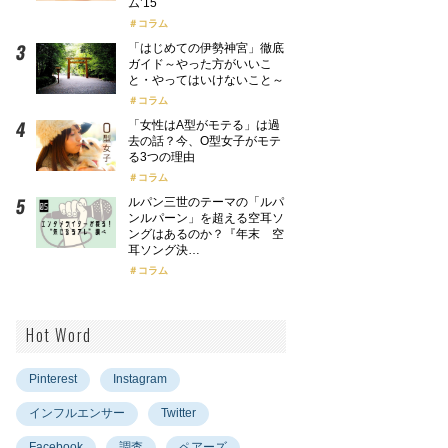
ム’15
コラム
「はじめての伊勢神宮」徹底
ガイド～やった方がいいこ
と・やってはいけないこと～
コラム
「女性はA型がモテる」は過
去の話？今、O型女子がモテ
る3つの理由
コラム
ルパン三世のテーマの「ルパ
ンルパーン」を超える空耳ソ
ングはあるのか？『年末 空
耳ソング決…
コラム
Hot Word
Pinterest
Instagram
インフルエンサー
Twitter
Facebook
調査
ペアーズ