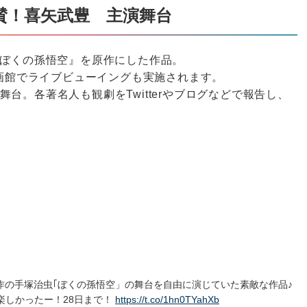
絶賛！喜矢武豊 主演舞台
『ぼくの孫悟空』を原作にした作品。
映画館でライブビューイングも実施されます。
台。各著名人も観劇をTwitterやブログなどで報告し、
作の手塚治虫｢ぼくの孫悟空」の舞台を自由に演じていた素敵な作品♪
楽しかったー！28日まで！
https://t.co/1hn0TYahXb