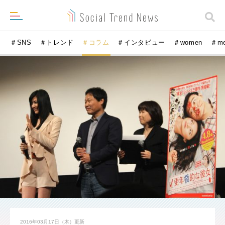
＃SNS
＃トレンド
＃コラム
＃インタビュー
＃women
＃m
2016年03月17日（木）
更新