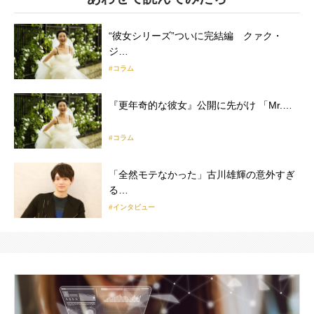
“彼女シリーズ”ついに完結編 クァク・
ジ…
#コラム
『更年奇的な彼女』公開に先がけ 「Mr.…
#コラム
「全然モテなかった」古川雄輝の意外すぎ
る…
#インタビュー