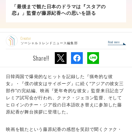
「最後まで観た日本のドラマは『スタアの
恋』」監督が藤原紀香への思いを語る
Creator
Read more
ソーシャルトレンドニュース編集部
Share!!
日韓両国で爆発的なヒットを記録した『猟奇的な彼
女』・『僕の彼女はサイボーグ』に続く“アジアの彼女三
部作”の完結編、映画『更年奇的な彼女』監督来日記念プ
レミア試写会が行われ、クァク・ジェヨン監督、そして
ヒロインのチー・ジア役の日本語吹き替えに参加した藤
原紀香が舞台挨拶に登壇した。
映画を観たという藤原紀香の感想を笑顔で聞くクァク・