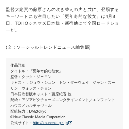
監督大絶賛の藤原さんの吹き替えの声と共に、登場する
キーワードにも注目したい『更年奇的な彼女』は4月8
日、TOHOシネマズ日本橋・新宿他にて全国ロードショ
ーだ。
(文：ソーシャルトレンドニュース編集部)
作品詳細
タイトル：『更年奇的な彼女』
監督：クァク・ジェヨン
キャスト：ジョウ・シュン トン・ダーウェイ ジャン・ズー
リン ウォレス・チョン
日本語吹替版キャスト：藤原紀香 他
配給：アジアピクチャーズエンタテインメント／エレファント
ハウス／カルチャヴィル
配給協力：DMZtokyo
©New Classic Media Corporation
公式サイト：
http://kounenki-girl.jp