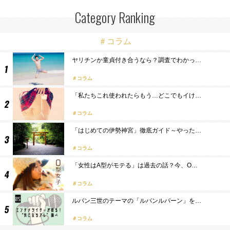
Category Ranking
＃コラム
ヤリチンか童貞付き合うなら？調査でわかっ…
コラム
「私たちこれ使われたらもう…どこでもイけ…
コラム
「はじめての伊勢神宮」徹底ガイド～やった…
コラム
「女性はA型がモテる」は過去の話？今、O…
コラム
ルパン三世のテーマの「ルパンルパーン」を…
コラム