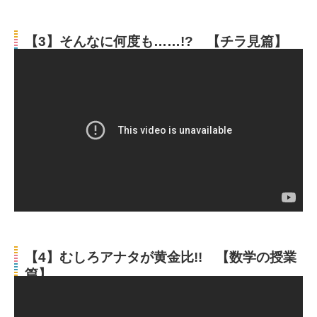
【3】そんなに何度も……!? 【チラ見篇】
【4】むしろアナタが黄金比!! 【数学の授業
篇】