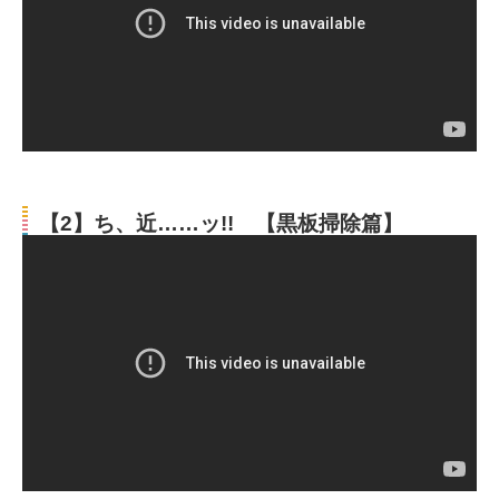
【2】ち、近……ッ!! 【黒板掃除篇】