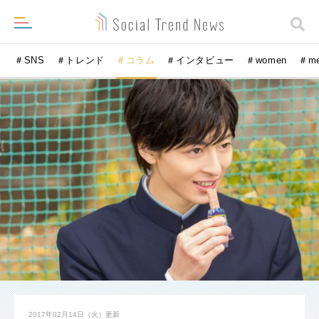
＃SNS
＃トレンド
＃コラム
＃インタビュー
＃women
＃m
2017年02月14日（火）
更新