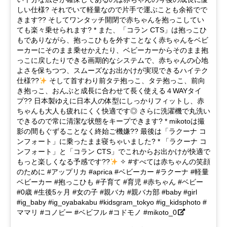
しい仕様? それでいて軽量なので片手で運ぶことも余裕でで
きます?? そしてワンタッチ開閉で赤ちゃんを抱っこしてい
ても楽々乗せられます? * また、「コラン CTS」は抱っこひ
もでありながら、抱っこひもを外すことなく赤ちゃんをベビ
ーカーにそのまま乗せかえたり、ベビーカーからそのまま抱
っこに戻したりできる画期的なシステムで、赤ちゃんの心地
よさを保ちつつ、スムーズなお出かけが実現できるハイテク
仕様??
そして首すわり前タテ抱っこ、タテ抱っこ、前向
き抱っこ、おんぶと成長に合わせて長く使える４WAYタイ
プ?? 日本製ゆえに日本人の体型にしっかりフィットし、赤
ちゃんも大人も疲れにくく快適です◎ さらに洗濯機で丸洗い
できるので常に清潔な状態をキープできます? * mikotoは撮
影の間もぐずることなく終始ご機嫌?? 最後は「ラクーナ コ
ンフォート」に乗ったまま寝ちゃいました? * 「ラクーナ コ
ンフォート」と「コラン CTS」でこれからお出かけが快適で
もっと楽しくなる予感です??
✧ #すべては赤ちゃんの笑顔
のために #アップリカ #aprica #ベビーカー #ラクーナ #軽量
ベビーカー #抱っこひも #子育て #育児 #赤ちゃん #ベビー
#0歳 #生後5ヶ月 #女の子 #親バカ #親バカ部 #baby #girl
#ig_baby #ig_oyabakabu #kidsgram_tokyo #ig_kidsphoto #
ママリ #コノビー #ベビフル #コドモノ #mikoto_0