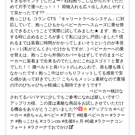
すぎるポイントでしたよ〜? ねね抱っこしながら片手でたた
めて片手で運べたっ！！！ 荷物入れも広々出し入れしやすく
て良かったです?? ……………………………………………….
抱っこひも :コラン CTS 「キャリートラベルシステム」に対
応していて、抱っこひもからベビーカーへスムーズに乗せ替
えできるということで実際に試してみました★ まず、抱っこ
する時に止めるところが多くて私には少し戸惑いました? 慣
れるまでは装着に時間がかかってしまいそうというのが本音
(＞＜) (私がどんくさいだけかもですが…) ベビーカーへの乗
せ替えは、抱っこから外側のカバーをはずしてそのままベビ
ーカーに装着まで出来るのでたしかにこれはスゴイ！と驚き
でした！！ 腰ベルトと肩パットのふわふわで、肩も腰も痛く
なかったです♪ 抱っこ中はがっちりフィットしてる感覚で安
心感があって好きでした♡ こちらもメッシュ素材なので夏場
の汗のびちゃびちゃ軽減にも期待できそうです?
……………………………………………… . ベビーカー検討な
されてるパパママに少しでもご参考になれば嬉しいです♡ .
アップリカ様、この度は素敵な商品をお試しさせていただけ
る機会をありがとうございました??
#アップリカ #ベビ
ーカー #赤ちゃん #ベビー #子育て #軽量ベビーカー #ラクー
ナ #抱っこひも #コランcts #生後8ヶ月 #0歳 #ラクーナコン
フォート #ラクーナでおでかけ