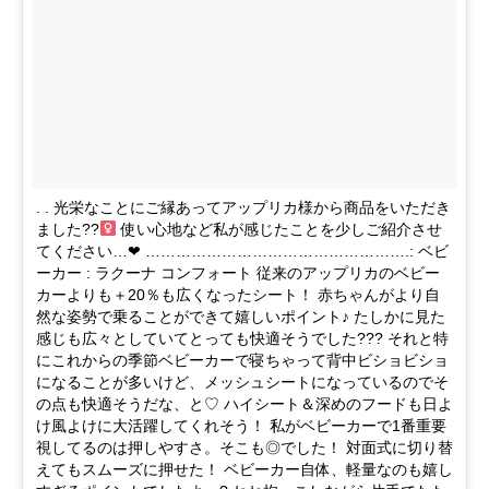
. . 光栄なことにご縁あってアップリカ様から商品をいただき
ました??
使い心地など私が感じたことを少しご紹介させ
てください…❤︎ …………………………………………….: ベビ
ーカー : ラクーナ コンフォート 従来のアップリカのベビー
カーよりも＋20％も広くなったシート！ 赤ちゃんがより自
然な姿勢で乗ることができて嬉しいポイント♪ たしかに見た
感じも広々としていてとっても快適そうでした??? それと特
にこれからの季節ベビーカーで寝ちゃって背中ビショビショ
になることが多いけど、メッシュシートになっているのでそ
の点も快適そうだな、と♡ ハイシート＆深めのフードも日よ
け風よけに大活躍してくれそう！ 私がベビーカーで1番重要
視してるのは押しやすさ。そこも◎でした！ 対面式に切り替
えてもスムーズに押せた！ ベビーカー自体、軽量なのも嬉し