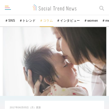
＃SNS
＃トレンド
＃コラム
＃インタビュー
＃women
＃m
2017年06月05日（月）
更新