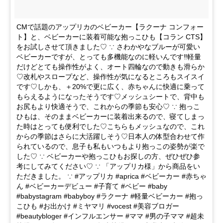
CMで話題のアップリカのベビーカー【ラクーナ コンフォー
ト】と、ベビーカーに装着可能な抱っこひも【コラン CTS】
をお試しさせて頂きました♡ ∵ さわかやなブルーが可愛い
ベビーカーですが、とっても多機能なのに軽いんです‼︎軽量
だけどとても操作性がよく、オート四輪なので動きも滑らか
♡改札やスロープなど、操作性が気になるところもスイスイ
です♡しかも、＋20%で更に広く、赤ちゃんに快適に乗って
もらえるようになったそうです♡メッシュシートで、背中も
お尻もより快適そうで、これからの季節も安心♡ ∵ 抱っこ
ひもは、そのままベビーカーに装着出来るので、寝てしまっ
た時はとっても便利でした♡こちらもメッシュなので、これ
からの季節はさらに大活躍しそう♡日本人の体型合わせて作
られているので、息子も私もいつもより抱っこの姿勢が楽で
した♡ ∵ ベビーカーや抱っこひもお探しの方、ぜひぜひ参
考にしてみてください♡ ∵ 「アップリカ様」から商品をい
ただきました。 ∵ #アップリカ #aprica #ベビーカー #赤ちゃ
ん #ベビーカーデビュー #子育て #ベビー #baby
#babystagram #babyboy #ラクーナ #軽量ベビーカー #抱っ
こひも #お出かけ #ミヤマリ #vocest #美容ブロガー
#beautybloger #インフルエンサー #ママ #男の子ママ #超未