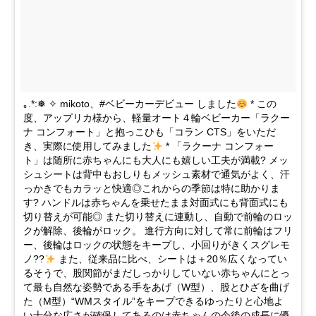
｡.*:❅ ✧ mikoto、#ベビーカーデビュー しました
* この
度、アップリカ様から、軽量オート４輪ベビーカー「ラクー
ナ コンフォート」と抱っこひも「コラン CTS」をいただ
き、実際に使用してみました
* 「ラクーナ コンフォー
ト」は随所に赤ちゃんにも大人にも嬉しい工夫が満載? メッ
シュシートは背中もおしりもメッシュ素材で通気がよく、汗
っかきでもカラッと快適◎これからの季節は特に助かりま
す? ハンドルは赤ちゃんを乗せたまま対面式にも背面式にも
切り替えが可能◎ また切り替えに連動し、自動で前輪のロッ
クが解除、後輪がロック。 進行方向に対して常に前輪はフリ
ー、後輪はロックの状態をキープし、小回りがきくスグレモ
ノ??
また、従来品に比べ、シートは＋20％広くなってい
るそうで、股関節がまだしっかりしていない赤ちゃんにとっ
て最も自然な姿勢である手をあげ（W型）、股とひざを曲げ
た（M型）“WMスタイル”をキープできるゆったりと心地よ
い十分な広さが確保してあるのは赤ちゃんの今後の成長に優