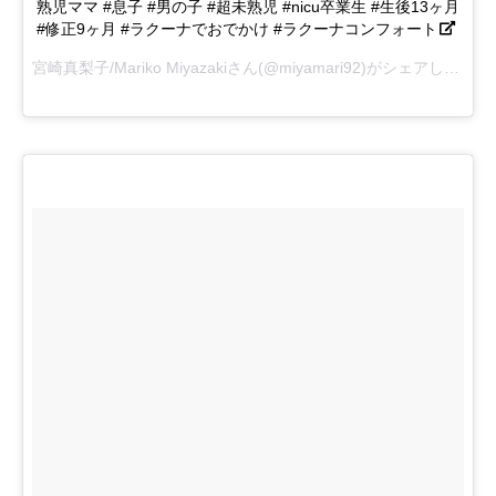
熟児ママ #息子 #男の子 #超未熟児 #nicu卒業生 #生後13ヶ月
#修正9ヶ月 #ラクーナでおでかけ #ラクーナコンフォート
宮崎真梨子/Mariko Miyazakiさん(@miyamari92)がシェアした投稿 –