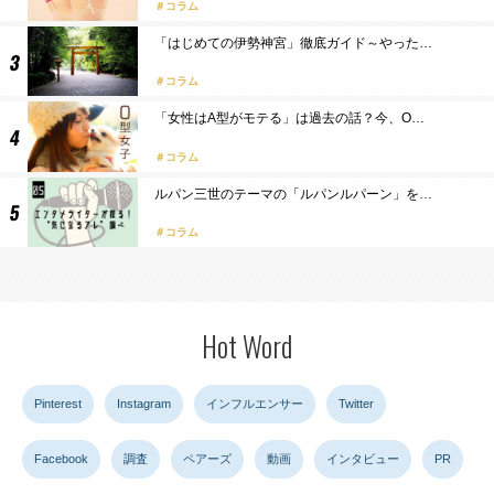
コラム
「はじめての伊勢神宮」徹底ガイド～やった…
コラム
「女性はA型がモテる」は過去の話？今、O…
コラム
ルパン三世のテーマの「ルパンルパーン」を…
コラム
Hot Word
Pinterest
Instagram
インフルエンサー
Twitter
Facebook
調査
ペアーズ
動画
インタビュー
PR