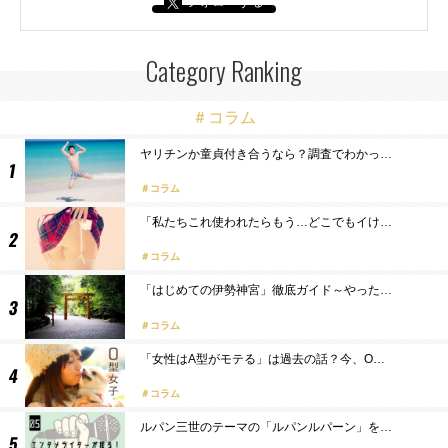
フォローする
Category Ranking
＃コラム
ヤリチンか童貞付き合うなら？調査でわかっ…
コラム
「私たちこれ使われたらもう…どこでもイけ…
コラム
「はじめての伊勢神宮」徹底ガイド～やった…
コラム
「女性はA型がモテる」は過去の話？今、O…
コラム
ルパン三世のテーマの「ルパンルパーン」を…