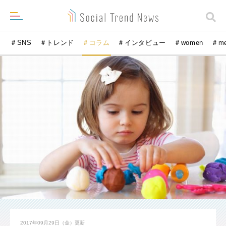
＃SNS
＃トレンド
＃コラム
＃インタビュー
＃women
＃m
2017年09月29日（金）
更新