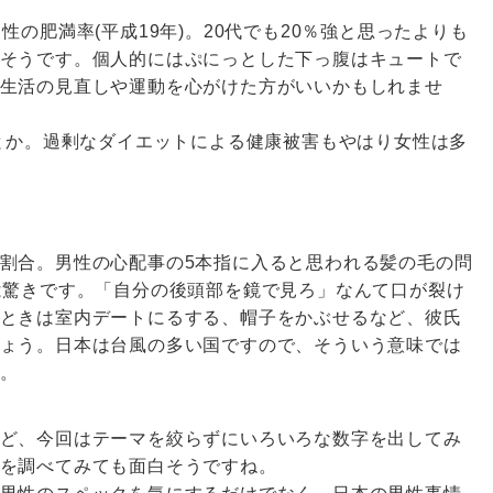
性の肥満率(平成19年)。20代でも20％強と思ったよりも
そうです。個人的にはぷにっとした下っ腹はキュートで
生活の見直しや運動を心がけた方がいいかもしれませ
だとか。過剰なダイエットによる健康被害もやはり女性は多
割合。男性の心配事の5本指に入ると思われる髪の毛の問
は驚きです。「自分の後頭部を鏡で見ろ」なんて口が裂け
ときは室内デートにるする、帽子をかぶせるなど、彼氏
ょう。日本は台風の多い国ですので、そういう意味では
。
ど、今回はテーマを絞らずにいろいろな数字を出してみ
を調べてみても面白そうですね。