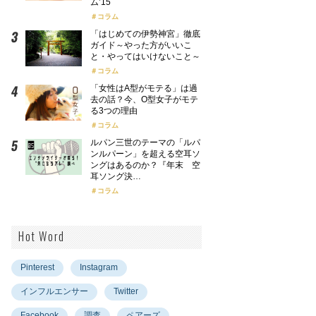
ム’15
コラム
「はじめての伊勢神宮」徹底
ガイド～やった方がいいこ
と・やってはいけないこと～
コラム
「女性はA型がモテる」は過
去の話？今、O型女子がモテ
る3つの理由
コラム
ルパン三世のテーマの「ルパ
ンルパーン」を超える空耳ソ
ングはあるのか？『年末 空
耳ソング決…
コラム
Hot Word
Pinterest
Instagram
インフルエンサー
Twitter
Facebook
調査
ペアーズ