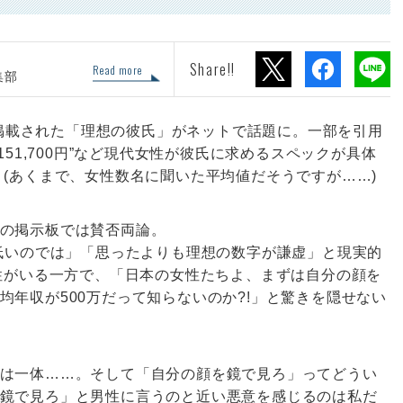
Share!!
Read more
集部
)に掲載された「理想の彼氏」がネットで話題に。一部を引用
151,700円”など現代女性が彼氏に求めるスペックが具体
 (あくまで、女性数名に聞いた平均値だそうですが……)
の掲示板では賛否両論。
て低いのでは」「思ったよりも理想の数字が謙虚」と現実的
男性がいる一方で、「日本の女性たちよ、まずは自分の顔を
均年収が500万だって知らないのか?!」と驚きを隠せない
は一体……。そして「自分の顔を鏡で見ろ」ってどうい
鏡で見ろ」と男性に言うのと近い悪意を感じるのは私だ