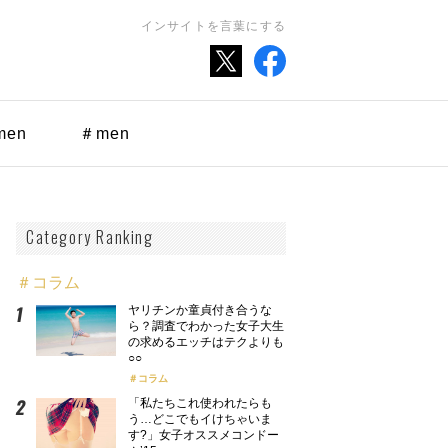
インサイトを言葉にする
men
＃men
Category Ranking
＃コラム
ヤリチンか童貞付き合うな
ら？調査でわかった女子大生
の求めるエッチはテクよりも
○○
コラム
「私たちこれ使われたらも
う…どこでもイけちゃいま
す?」女子オススメコンドー