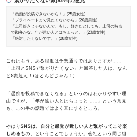
繋がりたくない派(82%)の意見
「愚痴が投稿できないから！」(25歳女性)
「プライベートまで見たくないから」(26歳男性)
「上司好きじゃないんで。もし、好きだとしても、上司の時点
で勘弁かな。年が遠い人とはちょっと。」(23歳女性)
「絶対したくないです。」(28歳女性)
これはもう、ある程度は予想通りではありますが……
「上司とSNSで繋がりたくない」と回答した人は、なん
と8割超え！(ほとんどじゃん！)
「愚痴を投稿できなくなる」というのはわかりやすい理
由ですが、「年が遠い人とはちょっと……」という意見
も、この手の話題ではよく耳にするところ。
やはり
SNSは、自分と感覚が近しい人と繋がってこそ楽
しめるも
の、ということでしょうか。会社という同じ組