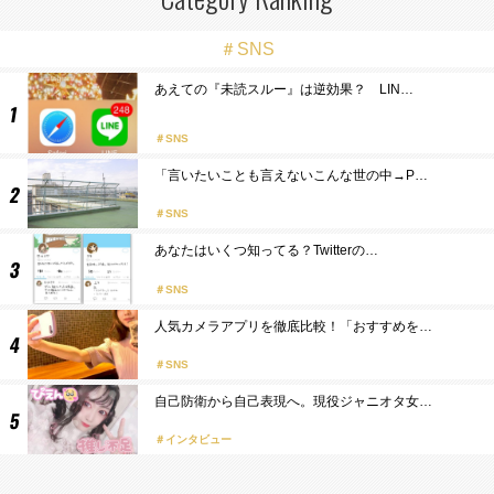
＃SNS
あえての『未読スルー』は逆効果？ LIN…
SNS
「言いたいことも言えないこんな世の中→P…
SNS
あなたはいくつ知ってる？Twitterの…
SNS
人気カメラアプリを徹底比較！「おすすめを…
SNS
自己防衛から自己表現へ。現役ジャニオタ女…
インタビュー