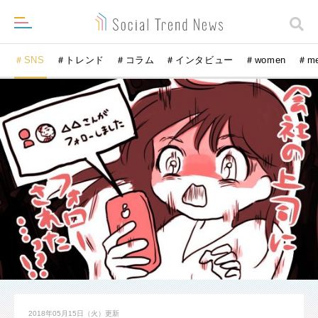
＃SNS
＃トレンド
＃コラム
＃インタビュー
＃women
＃m
2018年05月15日（火）
更新