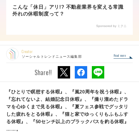
こんな「休日」アリ!? 不動産業界を変える常識
外れの休暇制度って？
Sponsored by ミクニ
Creator
Read more
ソーシャルトレンドニュース編集部
Share!!
『ひとりで瞑想する休暇』、『嵐20周年を祝う休暇』、
『忘れてないよ、結婚記念日休暇』、『撮り溜めたドラ
マを心ゆくまで見る休暇』、『夏フェス参戦でグッタリ
した疲れをとる休暇』、『猫と家でゆっくりもふもふす
る休暇』、『50センチ以上のブラックバスを釣る休暇』
……。