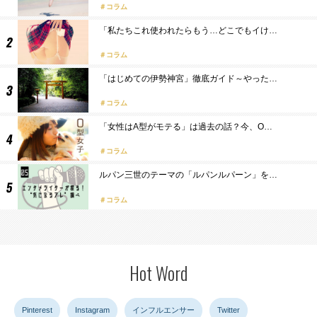
コラム
「私たちこれ使われたらもう…どこでもイけ…
コラム
「はじめての伊勢神宮」徹底ガイド～やった…
コラム
「女性はA型がモテる」は過去の話？今、O…
コラム
ルパン三世のテーマの「ルパンルパーン」を…
コラム
Hot Word
Pinterest
Instagram
インフルエンサー
Twitter