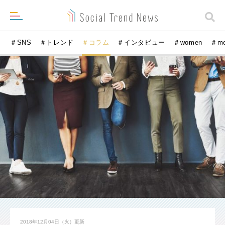
＃SNS
＃トレンド
＃コラム
＃インタビュー
＃women
＃m
2018年12月04日（火）
更新