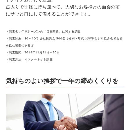
缶入りで手軽に持ち運べて、大切なお客様との面会の前
にサッと口にして備えることができます。
・調査名：年末シーズンの「口臭問題」に関する調査
・調査対象：30～40代 会社員男女 500名（性別・年代 均等割付）※飲み会でお酒
を飲む習慣のある方
・調査期間：2018年11月21日～26日
・調査方法：インターネット調査
気持ちのよい挨拶で一年の締めくくりを