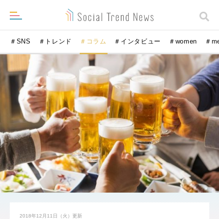
＃SNS
＃トレンド
＃コラム
＃インタビュー
＃women
＃m
2018年12月11日（火）
更新