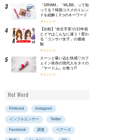
「GRWM」「MLBB」って知
ってる？韓国コスメのトレン
ドを紐解く3つのキーワード
トレンド
【比較】“赤文字系”の10年前
とイマはこんなに違う！変わ
る「コンサバ女子」の価値
観
トレンド
スーッと吸い込む快感♡カフ
ェイン依存の現代人をタイの
『ヤードム』が救う!?
トレンド
Hot Word
Pinterest
Instagram
インフルエンサー
Twitter
Facebook
調査
ペアーズ