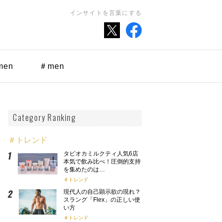
インサイトを言葉にする
men
＃men
Category Ranking
＃トレンド
タピオカミルクティ人気6店
本気で飲み比べ！圧倒的支持
を集めたのは…
トレンド
現代人の自己顕示欲の現れ？
スラング「Flex」の正しい使
い方
トレンド