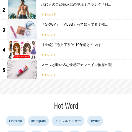
現代人の自己顕示欲の現れ？スラング「Fl…
トレンド
「GRWM」「MLBB」って知ってる？韓…
トレンド
【比較】“赤文字系”の10年前とイマはこ…
トレンド
スーッと吸い込む快感♡カフェイン依存の現…
トレンド
Hot Word
Pinterest
Instagram
インフルエンサー
Twitter