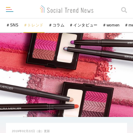
＃SNS
＃トレンド
＃コラム
＃インタビュー
＃women
＃m
2019年02月22日（金）
更新