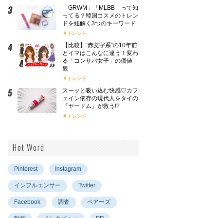
「GRWM」「MLBB」って知
ってる？韓国コスメのトレン
ドを紐解く3つのキーワード
トレンド
【比較】“赤文字系”の10年前
とイマはこんなに違う！変わ
る「コンサバ女子」の価値
観
トレンド
スーッと吸い込む快感♡カフ
ェイン依存の現代人をタイの
『ヤードム』が救う!?
トレンド
Hot Word
Pinterest
Instagram
インフルエンサー
Twitter
Facebook
調査
ペアーズ