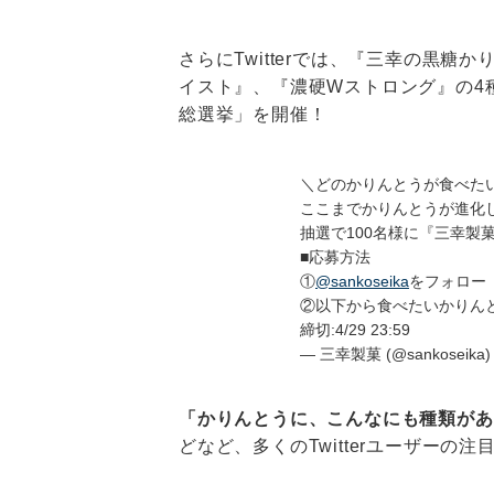
さらにTwitterでは、『三幸の黒
イスト』、『濃硬Wストロング』の4
総選挙」を開催！
＼どのかりんとうが食べた
ここまでかりんとうが進化
抽選で100名様に『三幸製
■応募方法
①
@sankoseika
をフォロー
②以下から食べたいかりん
締切:4/29 23:59
— 三幸製菓 (@sankoseika
「かりんとうに、こんなにも種類があ
どなど、多くのTwitterユーザーの