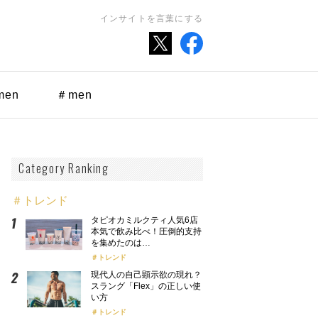
インサイトを言葉にする
men
＃men
Category Ranking
＃トレンド
タピオカミルクティ人気6店
本気で飲み比べ！圧倒的支持
を集めたのは…
トレンド
現代人の自己顕示欲の現れ？
スラング「Flex」の正しい使
い方
トレンド