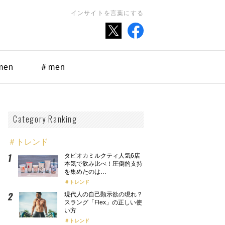
インサイトを言葉にする
men
＃men
Category Ranking
＃トレンド
タピオカミルクティ人気6店
本気で飲み比べ！圧倒的支持
を集めたのは…
トレンド
現代人の自己顕示欲の現れ？
スラング「Flex」の正しい使
い方
トレンド