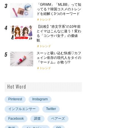
「GRWM」「MLBB」って知
ってる？韓国コスメのトレン
ドを紐解く3つのキーワード
トレンド
【比較】“赤文字系”の10年前
とイマはこんなに違う！変わ
る「コンサバ女子」の価値
観
トレンド
スーッと吸い込む快感♡カフ
ェイン依存の現代人をタイの
『ヤードム』が救う!?
トレンド
Hot Word
Pinterest
Instagram
インフルエンサー
Twitter
Facebook
調査
ペアーズ