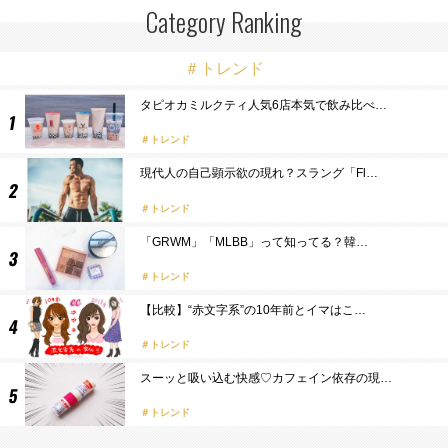
Category Ranking
＃トレンド
タピオカミルクティ人気6店本気で飲み比べ…
トレンド
現代人の自己顕示欲の現れ？スラング「Fl…
トレンド
「GRWM」「MLBB」って知ってる？韓…
トレンド
【比較】“赤文字系”の10年前とイマはこ…
トレンド
スーッと吸い込む快感♡カフェイン依存の現…
トレンド