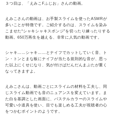
３つ目は、「えみこFふじお」さんの動画。
えみこさんの動画は、お手製スライムを使ったASMRが
多いことが特徴です。ご紹介するのは、スライムを染み
こませた“シャキシャキスポンジ”を切ったり練ったりする
動画。650万再生を越える、非常に人気の動画です。
シャキ……シャキ……とナイフでカットしていく音、ト
ン・トンとまな板にナイフが当たる規則的な音が、思っ
た以上にくせになり、気が付けばだんだんまぶたが重く
なってきますよ。
えみこさんは、動画ごとにスライムの材料を工夫し、同
じスライム動画でも音のニュアンスを変えています。ま
た白を基調とした画面に、パステルカラーのスライムや
可愛い小道具を使い、目でも楽しめる工夫が視聴者の心
をつかむポイントのようです。