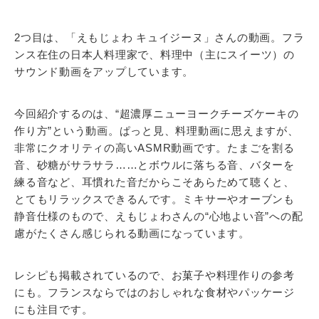
2つ目は、「えもじょわ キュイジーヌ」さんの動画。フラ
ンス在住の日本人料理家で、料理中（主にスイーツ）の
サウンド動画をアップしています。
今回紹介するのは、“超濃厚ニューヨークチーズケーキの
作り方”という動画。ぱっと見、料理動画に思えますが、
非常にクオリティの高いASMR動画です。たまごを割る
音、砂糖がサラサラ……とボウルに落ちる音、バターを
練る音など、耳慣れた音だからこそあらためて聴くと、
とてもリラックスできるんです。ミキサーやオーブンも
静音仕様のもので、えもじょわさんの“心地よい音”への配
慮がたくさん感じられる動画になっています。
レシピも掲載されているので、お菓子や料理作りの参考
にも。フランスならではのおしゃれな食材やパッケージ
にも注目です。