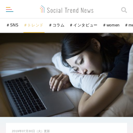
＃SNS
＃トレンド
＃コラム
＃インタビュー
＃women
＃m
2019年07月30日（火）
更新