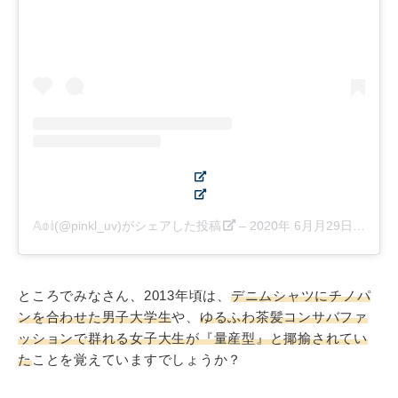
𝔸𝕠𝕚(@pinkl_uv)がシェアした投稿
–
2020年 6月月29日午前8時34分PDT
ところでみなさん、2013年頃は、
デニムシャツにチノパ
ンを合わせた男子大学生
や、
ゆるふわ茶髪コンサバファ
ッションで群れる女子大生が『量産型』と揶揄されてい
た
ことを覚えていますでしょうか？