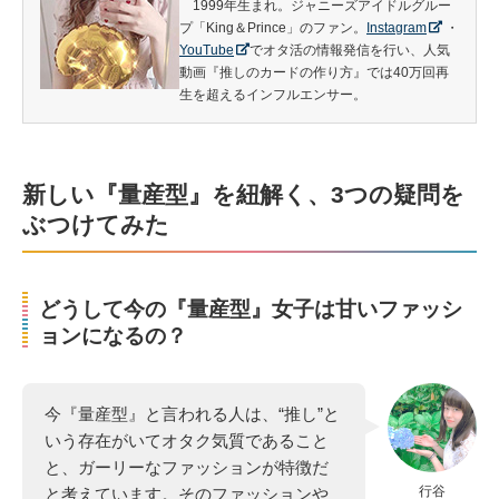
1999年生まれ。ジャニーズアイドルグルー
プ「King＆Prince」のファン。
Instagram
・
YouTube
でオタ活の情報発信を行い、人気
動画『推しのカードの作り方』では40万回再
生を超えるインフルエンサー。
新しい『量産型』を紐解く、3つの疑問を
ぶつけてみた
どうして今の『量産型』女子は甘いファッシ
ョンになるの？
今『量産型』と言われる人は、“推し”と
いう存在がいてオタク気質であること
と、ガーリーなファッションが特徴だ
行谷
と考えています。そのファッションや