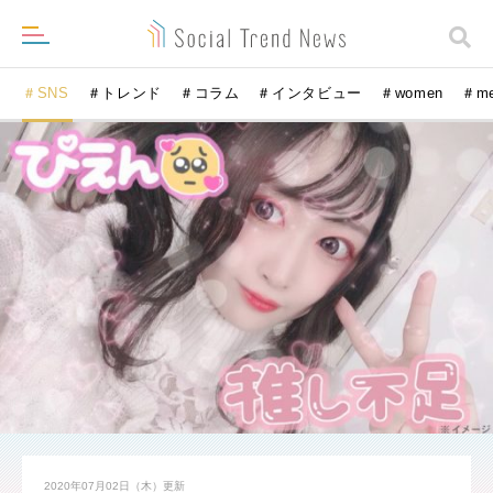
＃SNS
＃トレンド
＃コラム
＃インタビュー
＃women
＃m
2020年07月02日（木）
更新