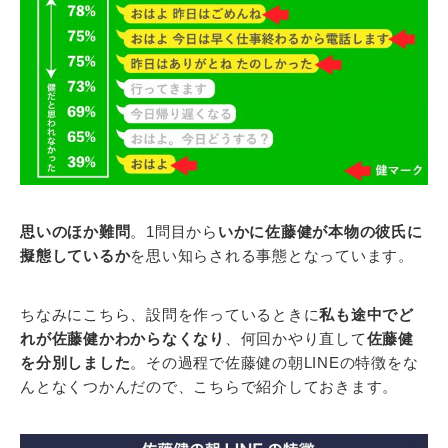
思いのほか難問
。1問目から
いかに佐藤健が本物の彼氏に
擬態しているか
を思い知らされる事態となっています。
ちなみにこちら、設問を作っているときに
私も途中でど
れが佐藤健かわからなくなり
、何回かやり直して
佐藤健
を分別しました
。その過程で佐藤健の朝LINEの特徴をな
んとなくつかんだので、こちらで紹介しておきます。