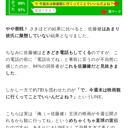
やや善戦！
さきほどの結果に比べると、佐藤健
はあまり
彼氏に擬態していない
結果となりました。
ちなみに佐藤健は
ときどき電話もしてくる
のですが、こ
の電話の前に「電話出てね」と事前に言うのが不自然に
感じたのか、84%の回答者が
これを佐藤健だと見抜きま
した
。
しかし一方で約7割を惑わせたのが
「で、今週末は映画観
に行くってことでいいんだよね？」
というLINE。
こちらは実は「俺（＝佐藤健）主演の映画が今週公開さ
れるから観に行ってね」という
めちゃくちゃ直球の宣伝
なのですが、あまりにもLINEとして自然すぎて多くの