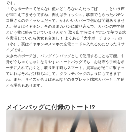
です。
「でもポーチってそんなに使いどころないんだってば……」という声
が聞こえてきそうですね。例えばティッシュ。駅前でもらったパチン
コ屋さんのティッシュだって、かわいいカバーで包めば問題ありませ
ん。例えばイヤホン。そのままカバンに放り込んで、カバンの中で物
という物に絡みついていませんか？ 取り出す時にイヤホンで芋づる式
を実演していたら美女も台無し！ よくある「大小ポーチセット」の
（小）、実はイヤホンやスマホの充電コードを入れるのにぴったりサ
イズです。
大きめのポーチは、バッグインバッグとして使用することも可能。中
身がぐちゃぐちゃになりやすいトートバッグでも、お財布や手帳をポ
ーチに入れておくと、取り出す時もスマート。貴重品がそこに収まっ
ていればそれだけ持ち出して、クラッチバッグのようにもできます
ね。また、サイズが合えばiPadなどのタブレット端末カバーとして使
える場合もあります。
メインバッグに付録のトート!?