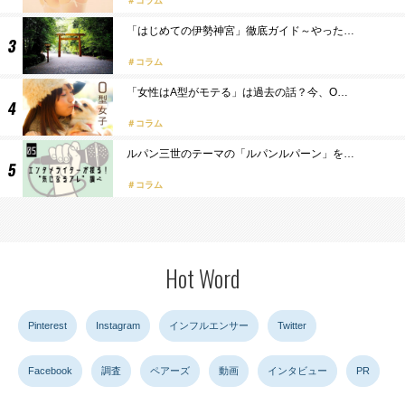
コラム
「はじめての伊勢神宮」徹底ガイド～やった…
コラム
「女性はA型がモテる」は過去の話？今、O…
コラム
ルパン三世のテーマの「ルパンルパーン」を…
コラム
Hot Word
Pinterest
Instagram
インフルエンサー
Twitter
Facebook
調査
ペアーズ
動画
インタビュー
PR