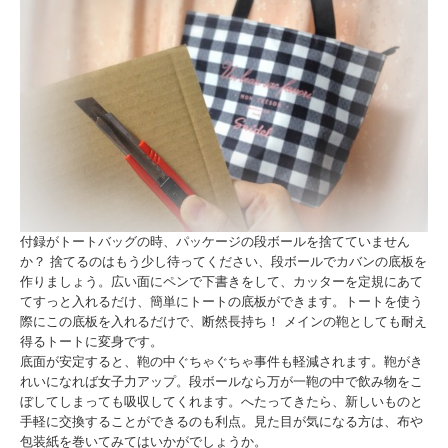
付録がトートバッグの時、パッケージの段ボールを捨てていません
か？ 捨てるのはもう少し待ってください、段ボールでカバンの底板を
作りましょう。広い面にペンで下書きをして、カッターを定規にあて
てすっと入れるだけ、簡単にトートの底板ができます。トートを使う
際にこの底板を入れるだけで、断然長持ち！ メインの鞄としても耐え
得るトートに変身です。
底面が安定すると、鞄の中ぐちゃぐちゃ事件も軽減されます。鞄がき
れいになれば女子力アップ。段ボールなら万が一鞄の中で飲み物をこ
ぼしてしまっても吸収してくれます。へたってきたら、新しいものと
手軽に交換することができるのも利点。見た目が気になる方は、布や
包装紙を巻いてみてはいかがでしょうか。