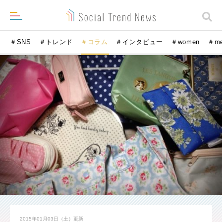
＃SNS
＃トレンド
＃コラム
＃インタビュー
＃women
＃m
2015年01月03日（土）
更新