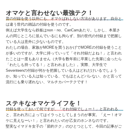
オマケと言わせない最強テク！
昔の付録を使う以外にも、オマケばれしない方法があります。自分と
は違う世代の雑誌の付録を使うのです。
例えば大学生なら鉄板はnon・no、CanCamあたり。しかし、本屋さ
んの同じところに並んでいるにも拘らず、別の世代の付録まで把握し
ている人は意外に少ないものです。
わたしの場合、家族がMOREを買うおかげでMOREの付録を使うこと
が多いのですが、大学に持っていって「それ付録だよね！」と言われ
たことは一度もありません（大学を数年前に卒業した先輩に会ったら
「わたしも持ってる！」と言われました）。実際、大学生で
Seventeenの付録が何かを把握している人はどれだけいるでしょう
か。知っている人は知っている、でもほとんどバレない、かと言って
流行にも乗り遅れない、マルチカバーテクです！
ステキなオマケライフを！
付録を使っておいて何ですが、「それ付録でしょー！」と言われる
と、言われ方によってはイラっとしてしまうのが事実。「えー！オマ
ケに見えなーい！」と言われたいのが乙女のホンネなのです。
堅実なイマドキ女子の「節約テク」のひとつとして、今回の記事がご