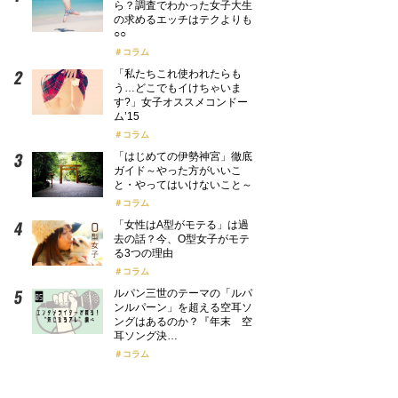
ら？調査でわかった女子大生
の求めるエッチはテクよりも
○○
コラム
「私たちこれ使われたらも
う…どこでもイけちゃいま
す?」女子オススメコンドー
ム’15
コラム
「はじめての伊勢神宮」徹底
ガイド～やった方がいいこ
と・やってはいけないこと～
コラム
「女性はA型がモテる」は過
去の話？今、O型女子がモテ
る3つの理由
コラム
ルパン三世のテーマの「ルパ
ンルパーン」を超える空耳ソ
ングはあるのか？『年末 空
耳ソング決…
コラム