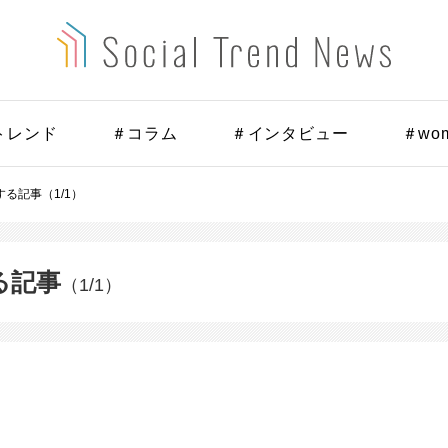
トレンド
＃コラム
＃インタビュー
＃wo
る記事（1/1）
る記事
（1/1）