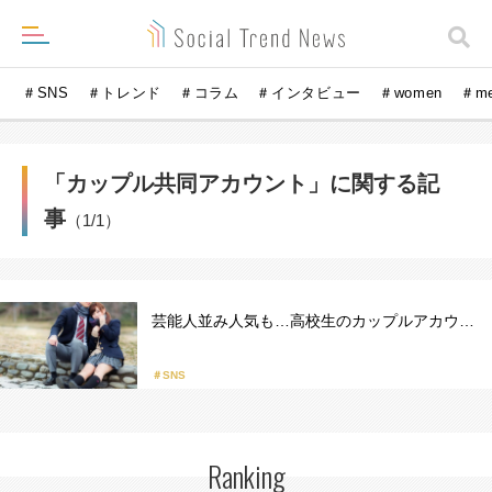
＃SNS
＃トレンド
＃コラム
＃インタビュー
＃women
＃m
「カップル共同アカウント」に関する記
事
（1/1）
芸能人並み人気も…高校生のカップルアカウ…
＃SNS
Ranking