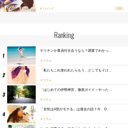
＃トレンド
PR
Ranking
ヤリチンか童貞付き合うなら？調査でわかっ…
コラム
「私たちこれ使われたらもう…どこでもイけ…
コラム
「はじめての伊勢神宮」徹底ガイド～やった…
コラム
「女性はA型がモテる」は過去の話？今、O…
コラム