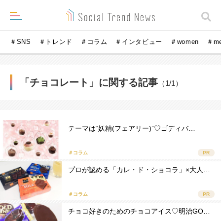
＃SNS
＃トレンド
＃コラム
＃インタビュー
＃women
＃m
「チョコレート」に関する記事
（1/1）
テーマは“妖精(フェアリー)”♡ゴディバ…
＃コラム
PR
プロが認める「カレ・ド・ショコラ」×大人…
＃コラム
PR
チョコ好きのためのチョコアイス♡明治GO…