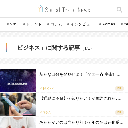
＃SNS
＃トレンド
＃コラム
＃インタビュー
＃women
＃m
「ビジネス」に関する記事
（1/1）
新たな自分を発見せよ！「全国一斉 宇宙仕…
＃トレンド
PR
【通勤に革命】今知りたい！が集約されたJ…
＃コラム
PR
あたたかいのは当たり前！今年の冬は進化系…