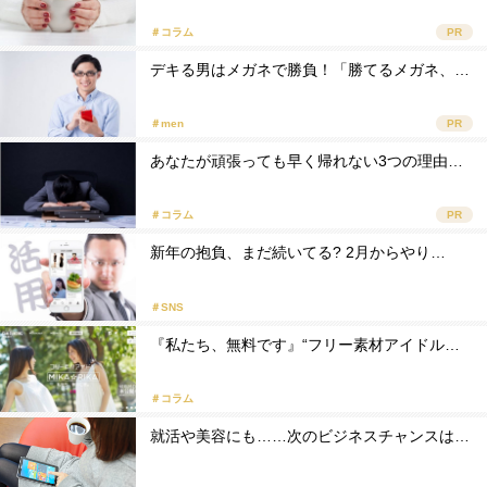
＃コラム
PR
デキる男はメガネで勝負！「勝てるメガネ、…
＃men
PR
あなたが頑張っても早く帰れない3つの理由…
＃コラム
PR
新年の抱負、まだ続いてる? 2月からやり…
＃SNS
『私たち、無料です』“フリー素材アイドル…
＃コラム
就活や美容にも……次のビジネスチャンスは…