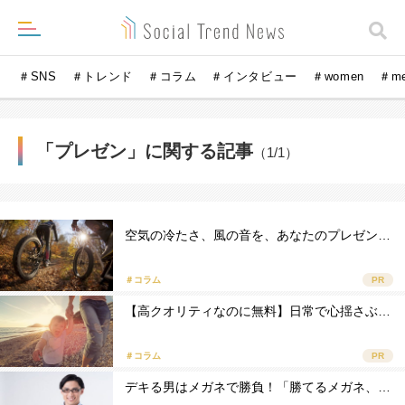
＃SNS
＃トレンド
＃コラム
＃インタビュー
＃women
＃m
「プレゼン」に関する記事
（1/1）
空気の冷たさ、風の音を、あなたのプレゼン…
＃コラム
PR
【高クオリティなのに無料】日常で心揺さぶ…
＃コラム
PR
デキる男はメガネで勝負！「勝てるメガネ、…