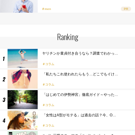
＃men
PR
Ranking
ヤリチンか童貞付き合うなら？調査でわかっ…
コラム
「私たちこれ使われたらもう…どこでもイけ…
コラム
「はじめての伊勢神宮」徹底ガイド～やった…
コラム
「女性はA型がモテる」は過去の話？今、O…
コラム