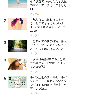
ら？調査でわかった女子大生
の求めるエッチはテクよりも
○○
コラム
「私たちこれ使われたらも
う…どこでもイけちゃいま
す?」女子オススメコンドー
ム’15
コラム
「はじめての伊勢神宮」徹底
ガイド～やった方がいいこ
と・やってはいけないこと～
コラム
「女性はA型がモテる」は過
去の話？今、O型女子がモテ
る3つの理由
コラム
ルパン三世のテーマの「ルパ
ンルパーン」を超える空耳ソ
ングはあるのか？『年末 空
耳ソング決…
コラム