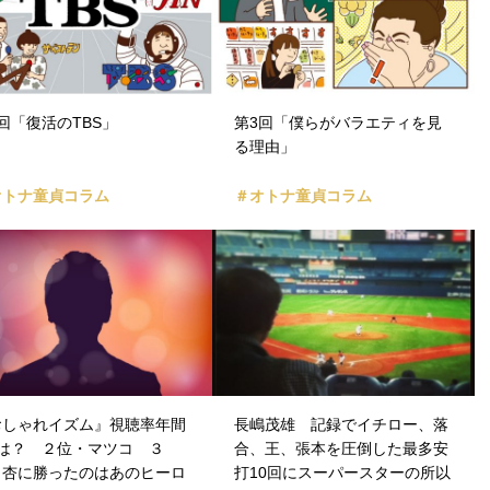
回「復活のTBS」
第3回「僕らがバラエティを見
る理由」
オトナ童貞コラム
＃オトナ童貞コラム
おしゃれイズム』視聴率年間
長嶋茂雄 記録でイチロー、落
位は？ ２位・マツコ ３
合、王、張本を圧倒した最多安
・杏に勝ったのはあのヒーロ
打10回にスーパースターの所以