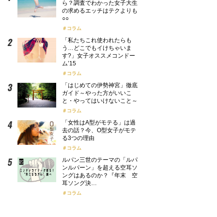
ら？調査でわかった女子大生
の求めるエッチはテクよりも
○○
コラム
「私たちこれ使われたらも
う…どこでもイけちゃいま
す?」女子オススメコンドー
ム’15
コラム
「はじめての伊勢神宮」徹底
ガイド～やった方がいいこ
と・やってはいけないこと～
コラム
「女性はA型がモテる」は過
去の話？今、O型女子がモテ
る3つの理由
コラム
ルパン三世のテーマの「ルパ
ンルパーン」を超える空耳ソ
ングはあるのか？『年末 空
耳ソング決…
コラム