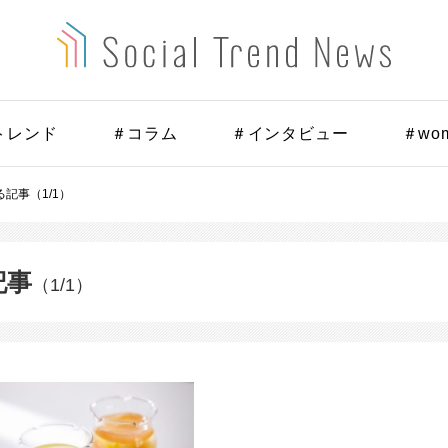
トレンド
＃コラム
＃インタビュー
＃wo
記事（1/1）
記事
（1/1）