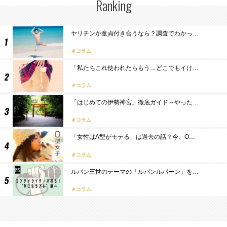
Ranking
ヤリチンか童貞付き合うなら？調査でわかっ…
コラム
「私たちこれ使われたらもう…どこでもイけ…
コラム
「はじめての伊勢神宮」徹底ガイド～やった…
コラム
「女性はA型がモテる」は過去の話？今、O…
コラム
ルパン三世のテーマの「ルパンルパーン」を…
コラム