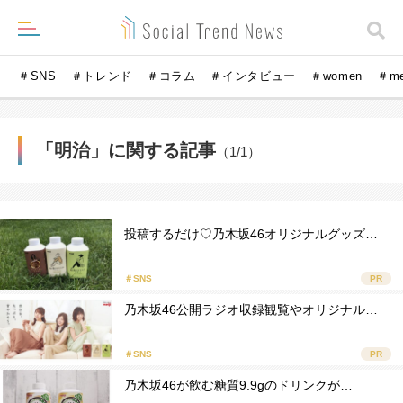
＃SNS
＃トレンド
＃コラム
＃インタビュー
＃women
＃m
「明治」に関する記事
（1/1）
投稿するだけ♡乃木坂46オリジナルグッズ…
＃SNS
PR
乃木坂46公開ラジオ収録観覧やオリジナル…
＃SNS
PR
乃木坂46が飲む糖質9.9gのドリンクが…