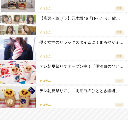
＃コラム
PR
【店頭へ急げ♡】乃木坂46「ゆったり、飲…
＃コラム
PR
働く女性のリラックスタイムに！まろやかミ…
＃コラム
PR
テレ朝夏祭りでオープン中！「明治白のひと…
＃コラム
PR
テレ朝夏祭りに、「明治白のひととき珈琲」…
＃コラム
PR