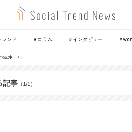
トレンド
＃コラム
＃インタビュー
＃wo
る記事（1/1）
る記事
（1/1）