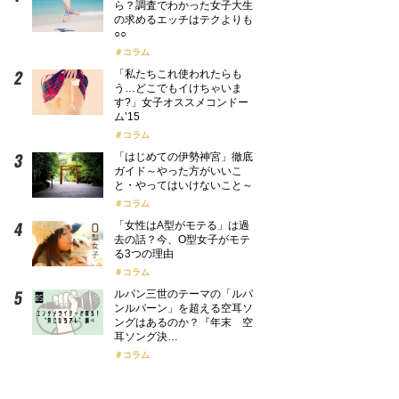
ら？調査でわかった女子大生
の求めるエッチはテクよりも
○○
コラム
「私たちこれ使われたらも
う…どこでもイけちゃいま
す?」女子オススメコンドー
ム’15
コラム
「はじめての伊勢神宮」徹底
ガイド～やった方がいいこ
と・やってはいけないこと～
コラム
「女性はA型がモテる」は過
去の話？今、O型女子がモテ
る3つの理由
コラム
ルパン三世のテーマの「ルパ
ンルパーン」を超える空耳ソ
ングはあるのか？『年末 空
耳ソング決…
コラム