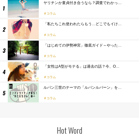
ヤリチンか童貞付き合うなら？調査でわかっ…
コラム
「私たちこれ使われたらもう…どこでもイけ…
コラム
「はじめての伊勢神宮」徹底ガイド～やった…
コラム
「女性はA型がモテる」は過去の話？今、O…
コラム
ルパン三世のテーマの「ルパンルパーン」を…
コラム
Hot Word