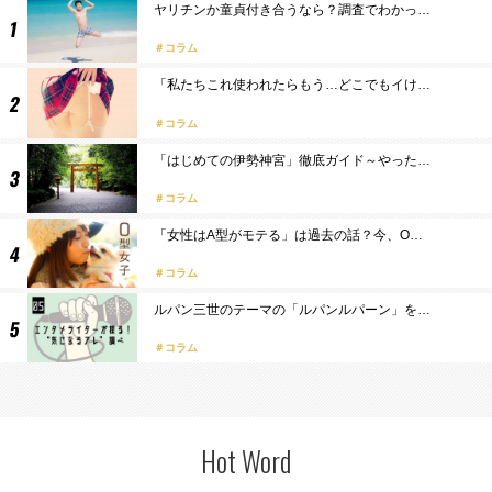
ヤリチンか童貞付き合うなら？調査でわかっ…
コラム
「私たちこれ使われたらもう…どこでもイけ…
コラム
「はじめての伊勢神宮」徹底ガイド～やった…
コラム
「女性はA型がモテる」は過去の話？今、O…
コラム
ルパン三世のテーマの「ルパンルパーン」を…
コラム
Hot Word