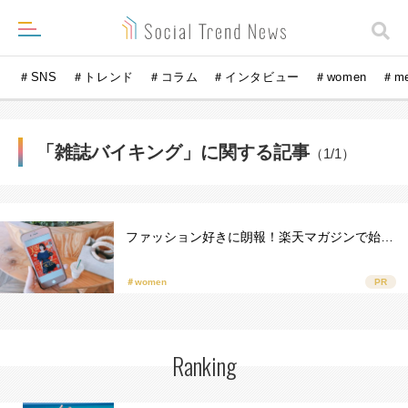
＃SNS
＃トレンド
＃コラム
＃インタビュー
＃women
＃m
「雑誌バイキング」に関する記事
（1/1）
ファッション好きに朗報！楽天マガジンで始…
＃women
PR
Ranking