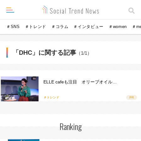
＃SNS
＃トレンド
＃コラム
＃インタビュー
＃women
＃m
「DHC」に関する記事
（1/1）
ELLE cafeも注目 オリーブオイル…
＃トレンド
PR
Ranking