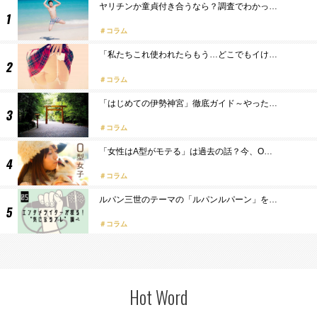
ヤリチンか童貞付き合うなら？調査でわかっ…
コラム
「私たちこれ使われたらもう…どこでもイけ…
コラム
「はじめての伊勢神宮」徹底ガイド～やった…
コラム
「女性はA型がモテる」は過去の話？今、O…
コラム
ルパン三世のテーマの「ルパンルパーン」を…
コラム
Hot Word