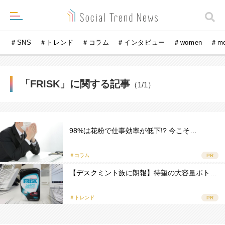
＃SNS
＃トレンド
＃コラム
＃インタビュー
＃women
＃m
「FRISK」に関する記事
（1/1）
98%は花粉で仕事効率が低下!? 今こそ…
＃コラム
PR
【デスクミント族に朗報】待望の大容量ボト…
＃トレンド
PR