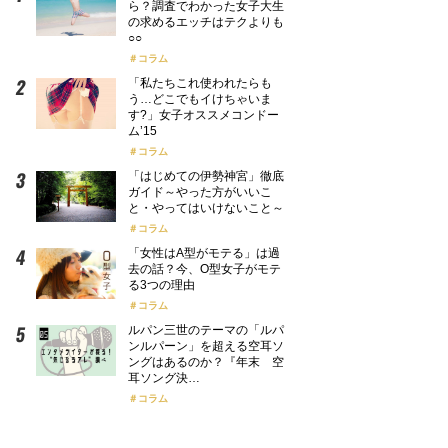
ら？調査でわかった女子大生
の求めるエッチはテクよりも
○○
コラム
「私たちこれ使われたらも
う…どこでもイけちゃいま
す?」女子オススメコンドー
ム’15
コラム
「はじめての伊勢神宮」徹底
ガイド～やった方がいいこ
と・やってはいけないこと～
コラム
「女性はA型がモテる」は過
去の話？今、O型女子がモテ
る3つの理由
コラム
ルパン三世のテーマの「ルパ
ンルパーン」を超える空耳ソ
ングはあるのか？『年末 空
耳ソング決…
コラム