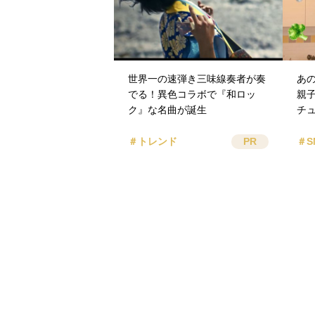
世界一の速弾き三味線奏者が奏
あの
でる！異色コラボで『和ロッ
親
ク』な名曲が誕生
チ
＃トレンド
PR
＃S