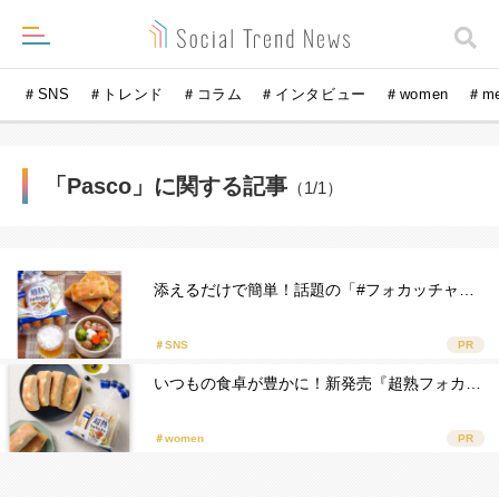
＃SNS
＃トレンド
＃コラム
＃インタビュー
＃women
＃m
「Pasco」に関する記事
（1/1）
添えるだけで簡単！話題の「#フォカッチャ…
＃SNS
PR
いつもの食卓が豊かに！新発売『超熟フォカ…
＃women
PR