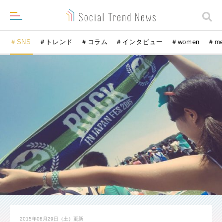
＃SNS
＃トレンド
＃コラム
＃インタビュー
＃women
＃m
2015年08月29日（土）
更新