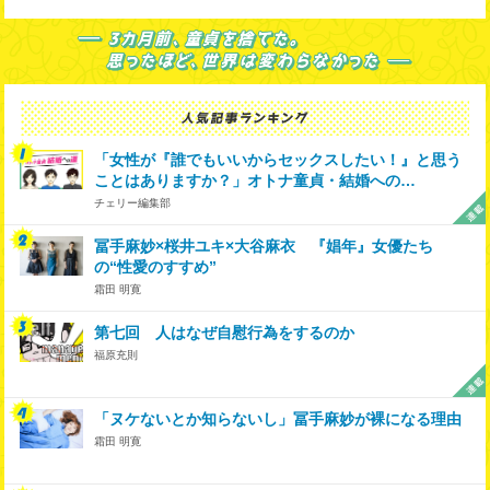
「女性が『誰でもいいからセックスしたい！』と思う
ことはありますか？」オトナ童貞・結婚への…
チェリー編集部
冨手麻妙×桜井ユキ×大谷麻衣 『娼年』女優たち
の“性愛のすすめ”
霜田 明寛
第七回 人はなぜ自慰行為をするのか
福原充則
「ヌケないとか知らないし」冨手麻妙が裸になる理由
霜田 明寛