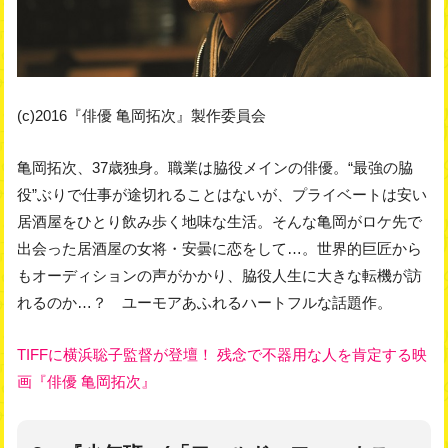
(c)2016『俳優 亀岡拓次』製作委員会
亀岡拓次、37歳独身。職業は脇役メインの俳優。“最強の脇
役”ぶりで仕事が途切れることはないが、プライベートは安い
居酒屋をひとり飲み歩く地味な生活。そんな亀岡がロケ先で
出会った居酒屋の女将・安曇に恋をして…。世界的巨匠から
もオーディションの声がかかり、脇役人生に大きな転機が訪
れるのか…？ ユーモアあふれるハートフルな話題作。
TIFFに横浜聡子監督が登壇！ 残念で不器用な人を肯定する映
画『俳優 亀岡拓次』