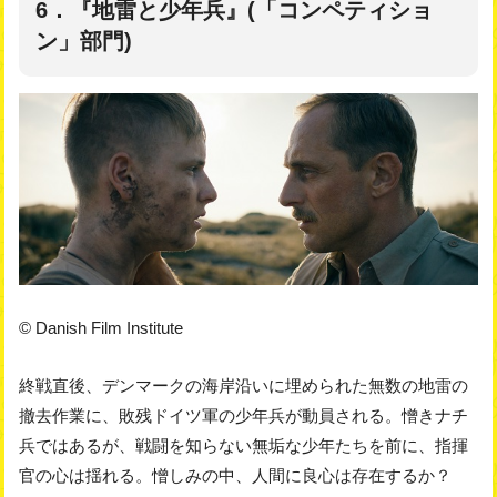
6．『地雷と少年兵』(「コンペティショ
ン」部門)
© Danish Film Institute
終戦直後、デンマークの海岸沿いに埋められた無数の地雷の
撤去作業に、敗残ドイツ軍の少年兵が動員される。憎きナチ
兵ではあるが、戦闘を知らない無垢な少年たちを前に、指揮
官の心は揺れる。憎しみの中、人間に良心は存在するか？