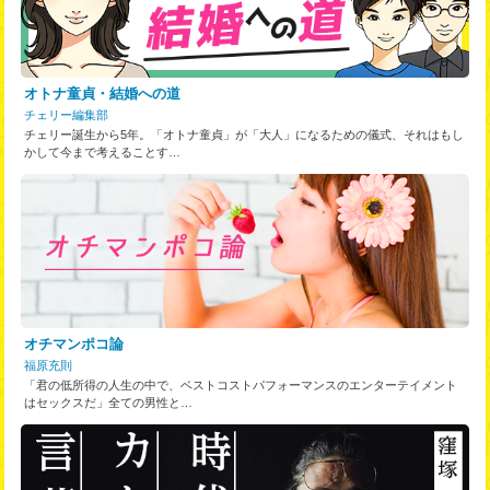
オトナ童貞・結婚への道
チェリー編集部
チェリー誕生から5年。「オトナ童貞」が「大人」になるための儀式、それはもし
かして今まで考えることす…
オチマンポコ論
福原充則
「君の低所得の人生の中で、ベストコストパフォーマンスのエンターテイメント
はセックスだ」全ての男性と…