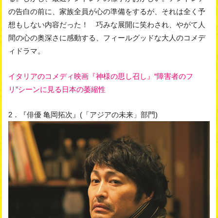
の告白の前に、家族全員が心の準備をするが、それは全く予
想もしない内容だった！ 巧みな展開に笑わされ、やがて人
間の心の奥深さに感動する、フィールグッドな大人のコメデ
ィドラマ。
イタリアのコメディ映画『神様の思し召し』“障害者のフ
リ”シーンに見る日本の萎縮性
2．『俳優 亀岡拓次』(「アジアの未来」部門)