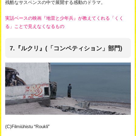
残酷なサスペンスの中で展開する感動のドラマ。
実話ベースの映画『地雷と少年兵』が教えてくれる「くく
る」ことで見えなくなるもの
7.『ルクリ』(「コンペティション」部門)
(C)Filmiühistu “Roukli”