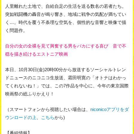
人里離れた土地で、自給自足の生活を送る数名の若者たち。
突如戦闘機の轟音が鳴り響き、地域に戦争の気配が満ちてい
く…。時代を覆う不条理な空気を、個性的な音響と映像で描
く問題作。
自分の女の全裸を見て興奮する男をバカにする喜び 音で不
穏を描き続けるエストニア映画
本日、10月30日(金)20時00分から放送するソーシャルトレン
ドニュースのニコニコ生放送、霜田明寛の「オトナはわかっ
てくれないね！」では、この7作品を中心に、今年の東京国際
映画祭の総ふりかえり！
（スマートフォンから視聴したい場合は、
niconicoアプリをダ
ウンロードの上
、
こちら
から)
【番組情報】