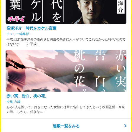
窪塚洋介 時代をカケル言葉
チェリー編集部
平成とは“窪塚洋介の崇高さと純度の高さに人々がついてこれなかった時代”なので
はないか――？ 平成…
赤い実、告白、桃の花。
今泉 力哉
ある1人を除いて、好きになった女性には常に告白してきたという映画監督・今泉
力哉。 しかも、好きな…
連載一覧をみる