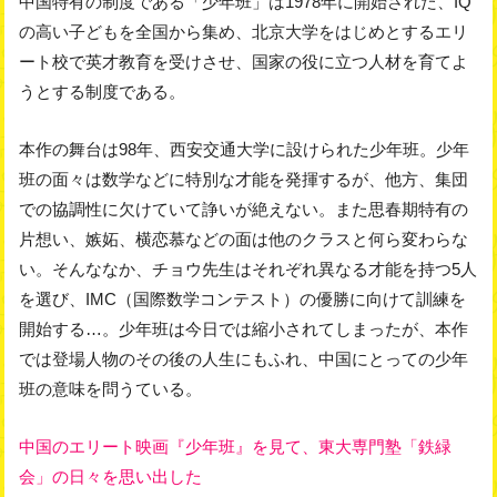
中国特有の制度である「少年班」は1978年に開始された、IQ
の高い子どもを全国から集め、北京大学をはじめとするエリ
ート校で英才教育を受けさせ、国家の役に立つ人材を育てよ
うとする制度である。
本作の舞台は98年、西安交通大学に設けられた少年班。少年
班の面々は数学などに特別な才能を発揮するが、他方、集団
での協調性に欠けていて諍いが絶えない。また思春期特有の
片想い、嫉妬、横恋慕などの面は他のクラスと何ら変わらな
い。そんななか、チョウ先生はそれぞれ異なる才能を持つ5人
を選び、IMC（国際数学コンテスト）の優勝に向けて訓練を
開始する…。少年班は今日では縮小されてしまったが、本作
では登場人物のその後の人生にもふれ、中国にとっての少年
班の意味を問うている。
中国のエリート映画『少年班』を見て、東大専門塾「鉄緑
会」の日々を思い出した