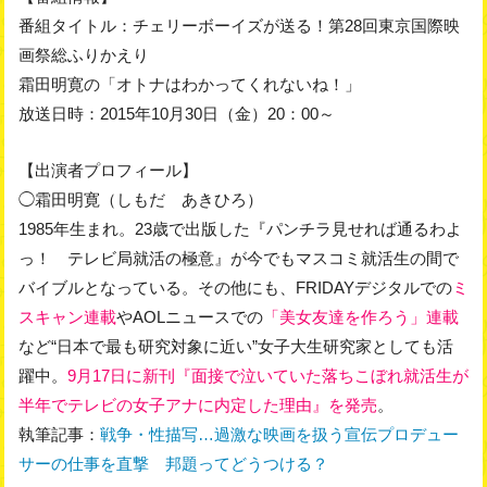
番組タイトル：チェリーボーイズが送る！第28回東京国際映
画祭総ふりかえり
霜田明寛の「オトナはわかってくれないね！」
放送日時：2015年10月30日（金）20：00～
【出演者プロフィール】
◯霜田明寛（しもだ あきひろ）
1985年生まれ。23歳で出版した『パンチラ見せれば通るわよ
っ！ テレビ局就活の極意』が今でもマスコミ就活生の間で
バイブルとなっている。その他にも、FRIDAYデジタルでの
ミ
スキャン連載
やAOLニュースでの
「美女友達を作ろう」連載
など“日本で最も研究対象に近い”女子大生研究家としても活
躍中。
9月17日に新刊『面接で泣いていた落ちこぼれ就活生が
半年でテレビの女子アナに内定した理由』を発売
。
執筆記事：
戦争・性描写…過激な映画を扱う宣伝プロデュー
サーの仕事を直撃 邦題ってどうつける？