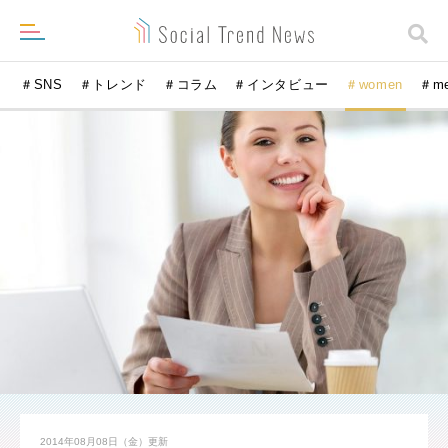
＃SNS
＃トレンド
＃コラム
＃インタビュー
＃women
＃m
2014年08月08日（金）
更新