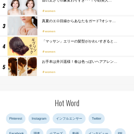
首の太さで印象変わりすぎ･･･！小顔美人…
women
真夏のエロ目線からあなたをガード?オシャ…
women
「マッサン」エリーの髪型がかわいすぎると…
women
お手本は井川遥様！春は色っぽいヘアアレン…
women
Hot Word
Pinterest
Instagram
インフルエンサー
Twitter
Facebook
調査
ペアーズ
動画
インタビュー
PR