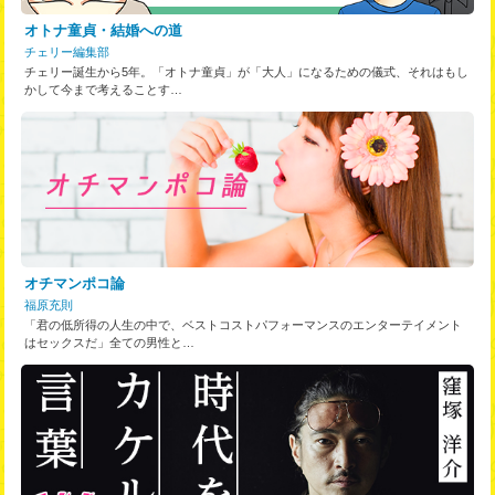
オトナ童貞・結婚への道
チェリー編集部
チェリー誕生から5年。「オトナ童貞」が「大人」になるための儀式、それはもし
かして今まで考えることす…
オチマンポコ論
福原充則
「君の低所得の人生の中で、ベストコストパフォーマンスのエンターテイメント
はセックスだ」全ての男性と…