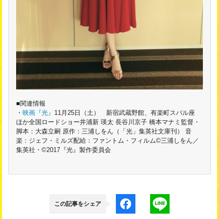
■関連情報
・
映画『光』
11月25日（土） 新宿武蔵野館、有楽町スバル座
ほか全国ロードショー井浦新 瑛太 長谷川京子 橋本マナミ監督・
脚本：大森立嗣 原作：三浦しをん（「光」集英社文庫刊） 音
楽：ジェフ・ミルズ配給：ファントム・フィルム©三浦しをん／
集英社・©2017『光』製作委員会
この記事をシェア