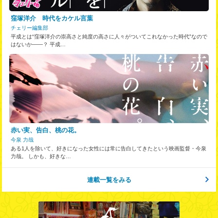
窪塚洋介 時代をカケル言葉
チェリー編集部
平成とは“窪塚洋介の崇高さと純度の高さに人々がついてこれなかった時代”なので
はないか――？ 平成…
赤い実、告白、桃の花。
今泉 力哉
ある1人を除いて、好きになった女性には常に告白してきたという映画監督・今泉
力哉。 しかも、好きな…
連載一覧をみる