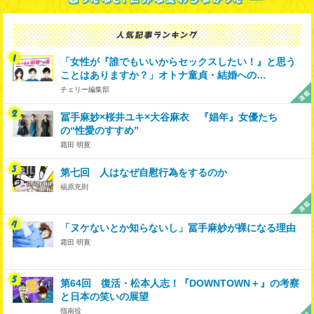
「女性が『誰でもいいからセックスしたい！』と思う
ことはありますか？」オトナ童貞・結婚への…
チェリー編集部
冨手麻妙×桜井ユキ×大谷麻衣 『娼年』女優たち
の“性愛のすすめ”
霜田 明寛
第七回 人はなぜ自慰行為をするのか
福原充則
「ヌケないとか知らないし」冨手麻妙が裸になる理由
霜田 明寛
第64回 復活・松本人志！『DOWNTOWN＋』の考察
と日本の笑いの展望
指南役