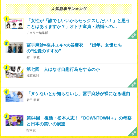
「女性が『誰でもいいからセックスしたい！』と思う
ことはありますか？」オトナ童貞・結婚への…
チェリー編集部
冨手麻妙×桜井ユキ×大谷麻衣 『娼年』女優たち
の“性愛のすすめ”
霜田 明寛
第七回 人はなぜ自慰行為をするのか
福原充則
「ヌケないとか知らないし」冨手麻妙が裸になる理由
霜田 明寛
第64回 復活・松本人志！『DOWNTOWN＋』の考察
と日本の笑いの展望
指南役