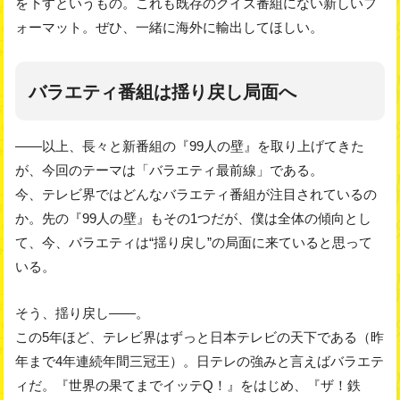
を下すというもの。これも既存のクイズ番組にない新しいフ
ォーマット。ぜひ、一緒に海外に輸出してほしい。
バラエティ番組は揺り戻し局面へ
――以上、長々と新番組の『99人の壁』を取り上げてきた
が、今回のテーマは「バラエティ最前線」である。
今、テレビ界ではどんなバラエティ番組が注目されているの
か。先の『99人の壁』もその1つだが、僕は全体の傾向とし
て、今、バラエティは“揺り戻し”の局面に来ていると思って
いる。
そう、揺り戻し――。
この5年ほど、テレビ界はずっと日本テレビの天下である（昨
年まで4年連続年間三冠王）。日テレの強みと言えばバラエテ
ィだ。『世界の果てまでイッテQ！』をはじめ、『ザ！鉄