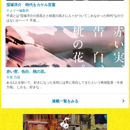
窪塚洋介 時代をカケル言葉
チェリー編集部
平成とは“窪塚洋介の崇高さと純度の高さに人々がついてこれなかった時代”なので
はないか――？ 平成…
赤い実、告白、桃の花。
今泉 力哉
ある1人を除いて、好きになった女性には常に告白してきたという映画監督・今泉
力哉。 しかも、好きな…
連載一覧をみる