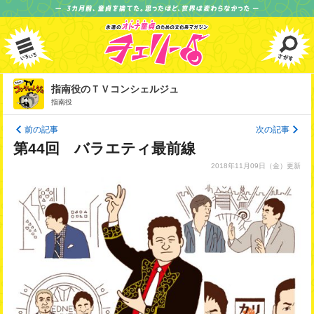
指南役のＴＶコンシェルジュ
指南役
前の記事
次の記事
第44回 バラエティ最前線
2018年11月09日
（金）更新