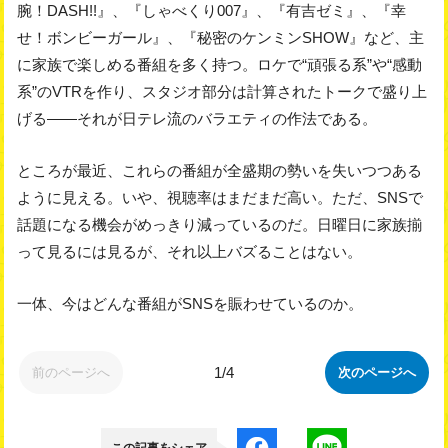
腕！DASH!!』、『しゃべくり007』、『有吉ゼミ』、『幸
せ！ボンビーガール』、『秘密のケンミンSHOW』など、主
に家族で楽しめる番組を多く持つ。ロケで“頑張る系”や“感動
系”のVTRを作り、スタジオ部分は計算されたトークで盛り上
げる――それが日テレ流のバラエティの作法である。
ところが最近、これらの番組が全盛期の勢いを失いつつある
ように見える。いや、視聴率はまだまだ高い。ただ、SNSで
話題になる機会がめっきり減っているのだ。日曜日に家族揃
って見るには見るが、それ以上バズることはない。
一体、今はどんな番組がSNSを賑わせているのか。
1/4
前のページへ
次のページへ