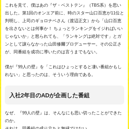
これを見て、僕はあの『ザ・ベストテン』（TBS系）を思い
出した。第1回のオンエア前に、時のスター山口百恵が11位と
判明し、上司のギョロナベさん（渡辺正文）から「山口百恵
を出さないとは何事か！ ちょっとランキングをイジればいい
じゃないか」と怒られても、「ランキングは絶対です」とガ
ンとして譲らなかった山田修爾プロデューサー。その公正さ
が、同番組を成功に導いたのは言うまでもない。
僕が『99人の壁』を「これはひょっとすると凄い番組かもし
れない」と思ったのは、そういう理由である。
入社2年目のADが企画した番組
なぜ、『99人の壁』は、そんなにも思い切ったことができた
のか。
それは、同番組の成り立ちと無縁ではない。