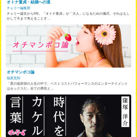
オトナ童貞・結婚への道
チェリー編集部
チェリー誕生から5年。「オトナ童貞」が「大人」になるための儀式、それはもし
かして今まで考えることす…
オチマンポコ論
福原充則
「君の低所得の人生の中で、ベストコストパフォーマンスのエンターテイメント
はセックスだ」全ての男性と…