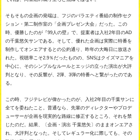
そもそもの企画の発端は、フジのバラエティ番組の制作セク
ション・第二制作室の「企画プレゼン大会」だった。この
時、優勝したのが『99人の壁』で、提案者は入社2年目のAD
の千葉悠矢サンである。そして、優れた企画は実際に特番を
制作してオンエアするとの公約通り、昨年の大晦日に放送さ
れた。視聴率こそ2.9％だったものの、SNSはクイズマニアを
中心に、そのシンプルなルールとエッジの立った演出が大評
判となり、その反響が、2弾、3弾の特番へと繋がったのであ
る。
この時、フジテレビが偉かったのが、入社2年目の千葉サンに
全てを委ねたこと。普通なら、先輩のディレクターやプロデ
ューサーが企画を現実的な路線に修正するところ、それを禁
じたのだ。結果、〔企画・演出 千葉悠矢〕のままオンエアさ
れ、大評判となった。そしてレギュラー化に際しても、その