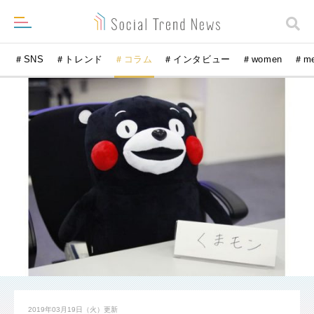
＃SNS
＃トレンド
＃コラム
＃インタビュー
＃women
＃m
2019年03月19日（火）
更新