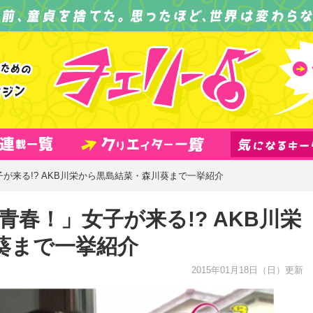
子が来る!? AKB川栄から黒島結菜・森川葵まで一挙紹介
青春！」女子が来る!? AKB川栄
葵まで一挙紹介
2015年01月18日
（日）更新