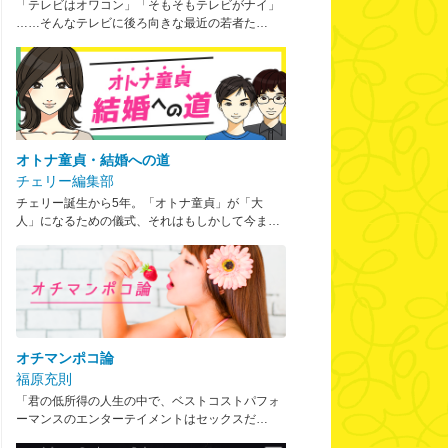
「テレビはオワコン」「そもそもテレビがナイ」
……そんなテレビに後ろ向きな最近の若者た…
オトナ童貞・結婚への道
チェリー編集部
チェリー誕生から5年。「オトナ童貞」が「大
人」になるための儀式、それはもしかして今ま…
オチマンポコ論
福原充則
「君の低所得の人生の中で、ベストコストパフォ
ーマンスのエンターテイメントはセックスだ…