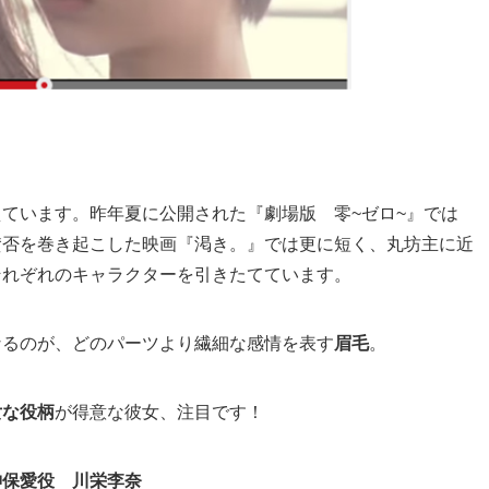
ています。昨年夏に公開された『劇場版 零~ゼロ~』では
賛否を巻き起こした映画『渇き。』では更に短く、丸坊主に近
それぞれのキャラクターを引きたてています。
なるのが、どのパーツより繊細な感情を表す
眉毛
。
女な役柄
が得意な彼女、注目です！
神保愛役 川栄李奈