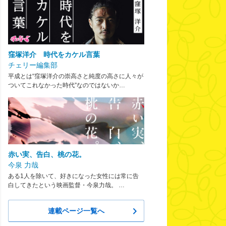
窪塚洋介 時代をカケル言葉
チェリー編集部
平成とは“窪塚洋介の崇高さと純度の高さに人々が
ついてこれなかった時代”なのではないか…
赤い実、告白、桃の花。
今泉 力哉
ある1人を除いて、好きになった女性には常に告
白してきたという映画監督・今泉力哉。 …
連載ページ一覧へ