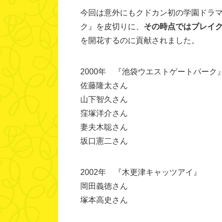
今回は意外にもクドカン初の学園ドラマ
ク』を皮切りに、
その時点ではブレイ
を開花するのに貢献されました。
2000年 『池袋ウエストゲートパーク
佐藤隆太さん
山下智久さん
窪塚洋介さん
妻夫木聡さん
坂口憲二さん
2002年 『木更津キャッツアイ』
岡田義徳さん
塚本高史さん