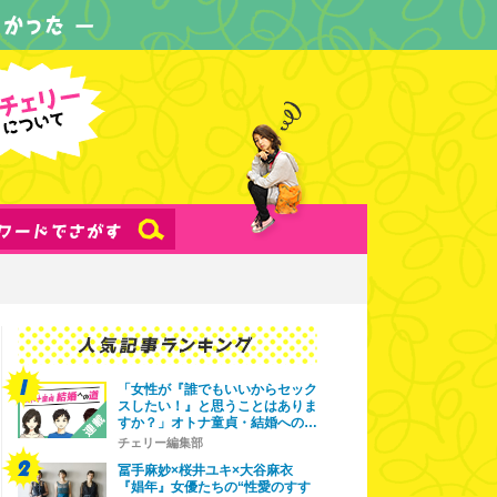
「女性が『誰でもいいからセック
スしたい！』と思うことはありま
すか？」オトナ童貞・結婚への…
チェリー編集部
冨手麻妙×桜井ユキ×大谷麻衣
『娼年』女優たちの“性愛のすす