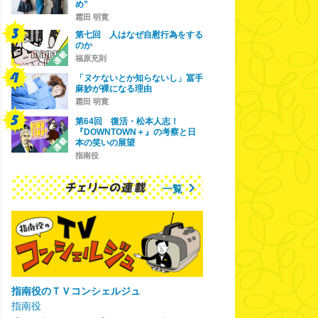
め”
霜田 明寛
第七回 人はなぜ自慰行為をする
のか
福原充則
「ヌケないとか知らないし」冨手
麻妙が裸になる理由
霜田 明寛
第64回 復活・松本人志！
『DOWNTOWN＋』の考察と日
本の笑いの展望
指南役
一覧
指南役のＴＶコンシェルジュ
指南役