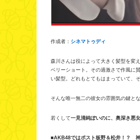
作成者：
シネマトゥディ
森川さんは役によって大きく髪型を変え
ベリーショート。その過激さで作風に
い髪型。どれもとてもはまっていて、
そんな唯一無二の彼女の雰囲気の鍵と
若くして
一見清純ぽいのに、奥深き悪
■AKB48
ではポスト板野＆松井！？ 