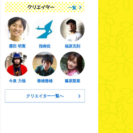
一覧
霜田 明寛
指南役
福原充則
今泉 力哉
善雄善雄
篠原梨菜
クリエイター一覧へ