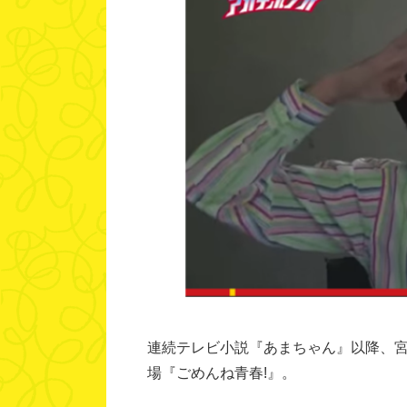
連続テレビ小説『あまちゃん』以降、宮
場『ごめんね青春!』。