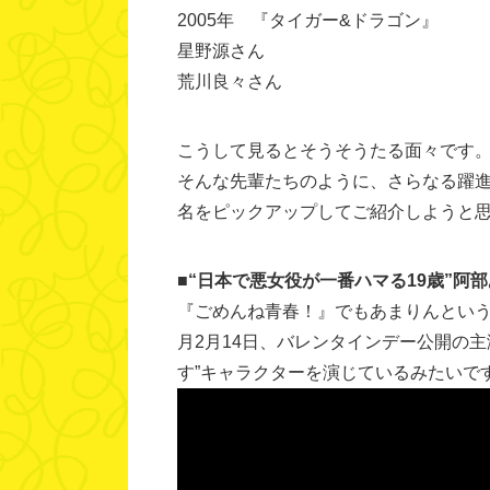
2005年 『タイガー&ドラゴン』
星野源さん
荒川良々さん
こうして見るとそうそうたる面々です
そんな先輩たちのように、さらなる躍進を
名をピックアップしてご紹介しようと
■“日本で悪女役が一番ハマる19
歳”阿
『ごめんね青春！』でもあまりんという
月2月14日、バレンタインデー公開の
す”キャラクターを演じているみたいで