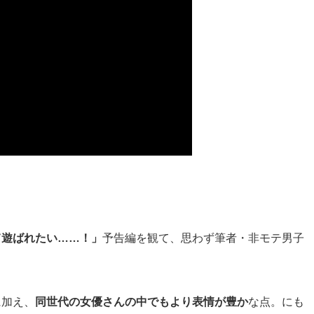
て遊ばれたい……！」
予告編を観て、思わず筆者・非モテ男子
。
に加え、
同世代の女優さんの中でもより表情が豊か
な点。にも