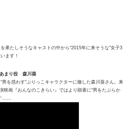
。
果たしそうなキャストの中から“2015年に来そうな”女子3
思います！
部あまり役 森川葵
“男を惑わす”ぶりっこキャラクターに徹した森川葵さん。来
主演映画『おんなのこきらい』ではより顕著に“男をたぶらか
す……