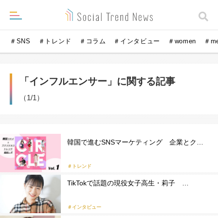
＃SNS
＃トレンド
＃コラム
＃インタビュー
＃women
＃m
「インフルエンサー」に関する記事
（1/1）
韓国で進むSNSマーケティング 企業とク…
＃トレンド
TikTokで話題の現役女子高生・莉子 …
＃インタビュー