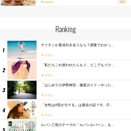
＃women
PR
Ranking
ヤリチンか童貞付き合うなら？調査でわかっ…
コラム
「私たちこれ使われたらもう…どこでもイけ…
コラム
「はじめての伊勢神宮」徹底ガイド～やった…
コラム
「女性はA型がモテる」は過去の話？今、O…
コラム
ルパン三世のテーマの「ルパンルパーン」を…