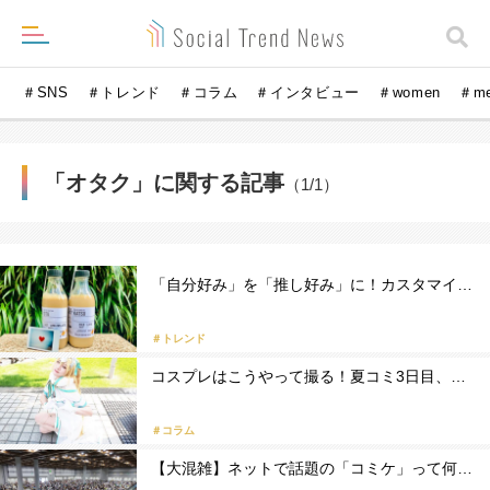
＃SNS
＃トレンド
＃コラム
＃インタビュー
＃women
＃m
「オタク」に関する記事
（1/1）
「自分好み」を「推し好み」に！カスタマイ…
＃トレンド
コスプレはこうやって撮る！夏コミ3日目、…
＃コラム
【大混雑】ネットで話題の「コミケ」って何…