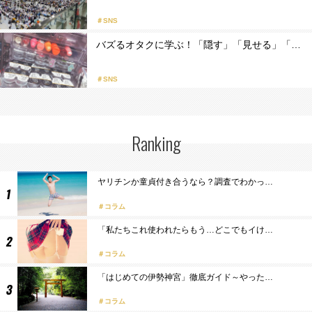
＃SNS
バズるオタクに学ぶ！「隠す」「見せる」「…
＃SNS
Ranking
ヤリチンか童貞付き合うなら？調査でわかっ…
コラム
「私たちこれ使われたらもう…どこでもイけ…
コラム
「はじめての伊勢神宮」徹底ガイド～やった…
コラム