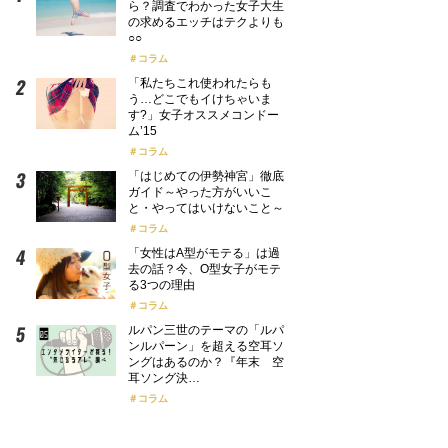
ら？調査でわかった女子大生
の求めるエッチはテクよりも
○○
コラム
「私たちこれ使われたらも
う…どこでもイけちゃいま
す?」女子オススメコンドー
ム’15
コラム
「はじめての伊勢神宮」徹底
ガイド～やった方がいいこ
と・やってはいけないこと～
コラム
「女性はA型がモテる」は過
去の話？今、O型女子がモテ
る3つの理由
コラム
ルパン三世のテーマの「ルパ
ンルパーン」を超える空耳ソ
ングはあるのか？『年末 空
耳ソング決…
コラム