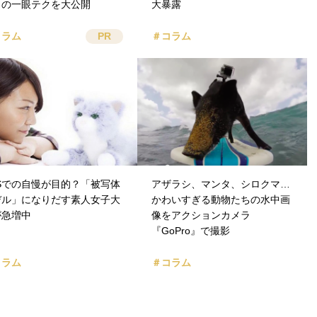
ロの一眼テクを大公開
大暴露
コラム
PR
＃コラム
NSでの自慢が目的？「被写体
アザラシ、マンタ、シロクマ…
デル」になりだす素人女子大
かわいすぎる動物たちの水中画
が急増中
像をアクションカメラ
『GoPro』で撮影
コラム
＃コラム