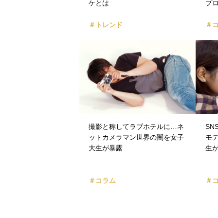
ケとは
プ
＃トレンド
＃
撮影と称してラブホテルに…ネ
S
ットカメラマン世界の闇を女子
モ
大生が暴露
生
＃コラム
＃