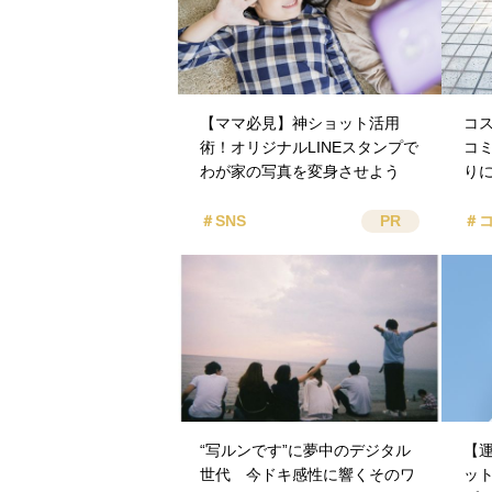
【ママ必見】神ショット活用
コ
術！オリジナルLINEスタンプで
コ
わが家の写真を変身させよう
り
＃SNS
PR
＃
“写ルンです”に夢中のデジタル
【
世代 今ドキ感性に響くそのワ
ッ