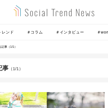
トレンド
＃コラム
＃インタビュー
＃wo
記事（1/1）
記事
（1/1）