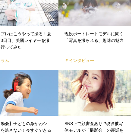
スプレはこうやって撮る！夏
現役ポートレートモデルに聞く
ミ3日目、美麗レイヤーを撮
「写真を撮られる」趣味の魅力
に行ってみた
コラム
＃インタビュー
運動会】子どもの激かわショ
SNS上で顔審査あり!?現役被写
トを逃さない！今すぐできる
体モデルが「撮影会」の裏話を