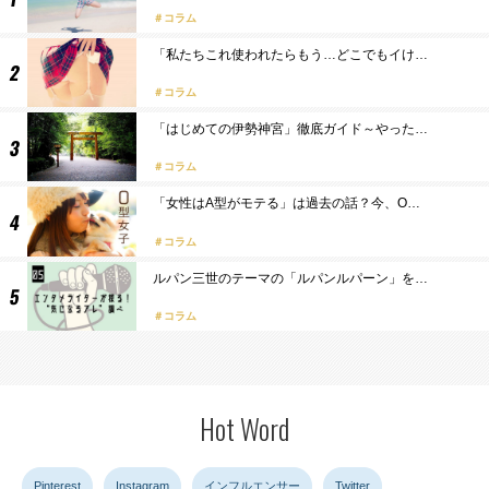
コラム
「私たちこれ使われたらもう…どこでもイけ…
コラム
「はじめての伊勢神宮」徹底ガイド～やった…
コラム
「女性はA型がモテる」は過去の話？今、O…
コラム
ルパン三世のテーマの「ルパンルパーン」を…
コラム
Hot Word
Pinterest
Instagram
インフルエンサー
Twitter