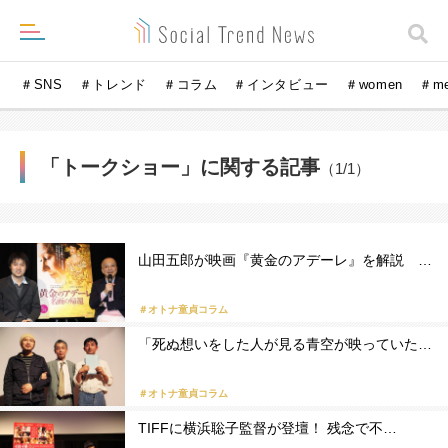
＃SNS
＃トレンド
＃コラム
＃インタビュー
＃women
＃m
「トークショー」に関する記事
（1/1）
山田五郎が映画『黄金のアデーレ』を解説 …
＃オトナ童貞コラム
「死ぬ想いをした人が見る青空が映っていた…
＃オトナ童貞コラム
TIFFに横浜聡子監督が登壇！ 残念で不…