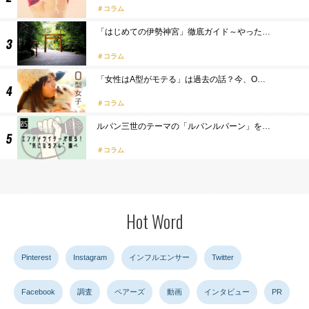
コラム
「はじめての伊勢神宮」徹底ガイド～やった…
コラム
「女性はA型がモテる」は過去の話？今、O…
コラム
ルパン三世のテーマの「ルパンルパーン」を…
コラム
Hot Word
Pinterest
Instagram
インフルエンサー
Twitter
Facebook
調査
ペアーズ
動画
インタビュー
PR