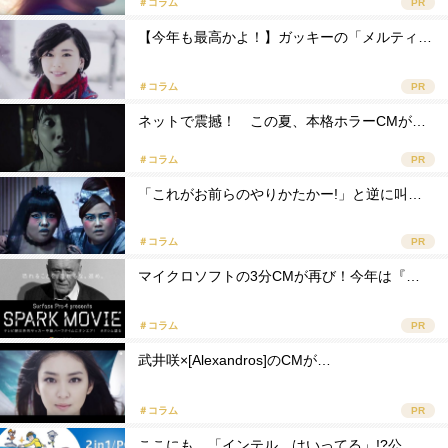
＃コラム
PR
【今年も最高かよ！】ガッキーの「メルティ…
＃コラム
PR
ネットで震撼！ この夏、本格ホラーCMが…
＃コラム
PR
「これがお前らのやりかたかー!」と逆に叫…
＃コラム
PR
マイクロソフトの3分CMが再び！今年は『…
＃コラム
PR
武井咲×[Alexandros]のCMが…
＃コラム
PR
ここにも、「インテル、はいってる」!?公…