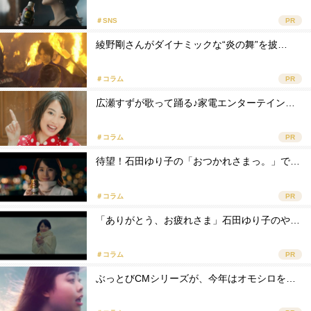
＃SNS
PR
綾野剛さんがダイナミックな“炎の舞”を披…
＃コラム
PR
広瀬すずが歌って踊る♪家電エンターテイン…
＃コラム
PR
待望！石田ゆり子の「おつかれさまっ。」で…
＃コラム
PR
「ありがとう、お疲れさま」石田ゆり子のや…
＃コラム
PR
ぶっとびCMシリーズが、今年はオモシロを…