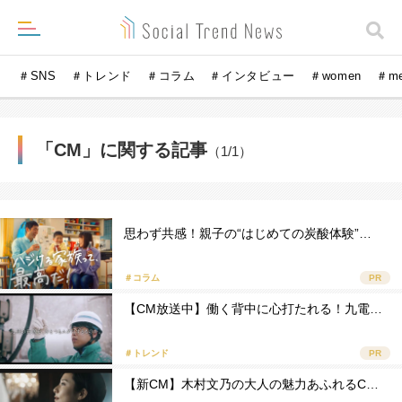
＃SNS
＃トレンド
＃コラム
＃インタビュー
＃women
＃m
「CM」に関する記事
（1/1）
思わず共感！親子の“はじめての炭酸体験”…
＃コラム
PR
【CM放送中】働く背中に心打たれる！九電…
＃トレンド
PR
【新CM】木村文乃の大人の魅力あふれるC…