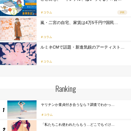
＃コラム
PR
嵐・二宮の自宅、家賃は4万5千円!?国民…
＃コラム
ルミネCMで話題・新進気鋭のアーティスト…
＃コラム
Ranking
ヤリチンか童貞付き合うなら？調査でわかっ…
コラム
「私たちこれ使われたらもう…どこでもイけ…