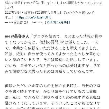
悩んで厳選したのとPCに手こずってしまい1週間もかかってしまいま
した?
2017年だけとは言わず2018年も参考にしていただたら嬉しいで
す…！！
https://t.co/bHvximUTrb
— me@美容 (@__merrow__)
2017年12月16日
me@美容さん
「ブログを始めて、まとまった情報が見や
すくなってからは、個別の質問DMは減りました。一方
で、企業から依頼をいただけることも増えてきました。
私は、絶対に自分が使ってみてよかったものしか書かな
いと決めているので、そこは最初にお話ししています。
だから、自分でいいなと思ったものは受けますが、見て
みて微妙だなと思ったものはお断りしているんです。
依頼いただいた企業のものを紹介する時も、自分のブロ
グを書く時もですが、かなり気を付けているのは薬機
法。私は、できるだけ興味を引くための強すぎる表現は
避けるようにしています。そういったことが気になりす
ぎて、自分の記事がつまらなく感じてしまったこともあ