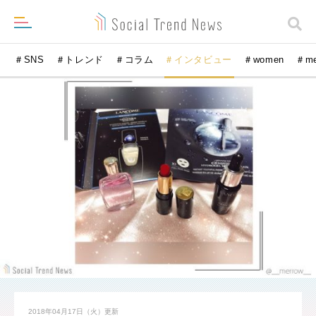
＃SNS
＃トレンド
＃コラム
＃インタビュー
＃women
＃m
2018年04月17日（火）
更新