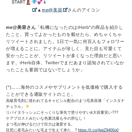
▲
me@美容
さんのアイコン
me@美容さん
「転機になったのはiHerb*の商品を紹介し
たこと。買ってよかったものを載せたら、めちゃくちゃ
リツイートされました。1日で一気に何百人もフォロワー
が増えることに。アイテムが珍しく、見た目も可愛くて
安かったことが、リツイートが多くなった理由だと思い
ます。iHerb自体、Twitterでまだあまり認知されていなか
ったことも要因ではないでしょうか」
(*)……海外のコスメやサプリメントを低価格で購入する
ことができる通販サイトのこと。
高級育毛剤に使われてるキャピシル配合のまつ毛美容液「インスタナ
チュラル」
リバイタラッシュにそっくりな筆先で塗りやすい&大容量安い???
ケアプロストみたいな色素沈着も今の所なし！
まつ毛が伸びるだけで目力は激変する。
目尻に産毛みたいな毛まで生えて来た…?
https://t.co/4wtZ9400o0