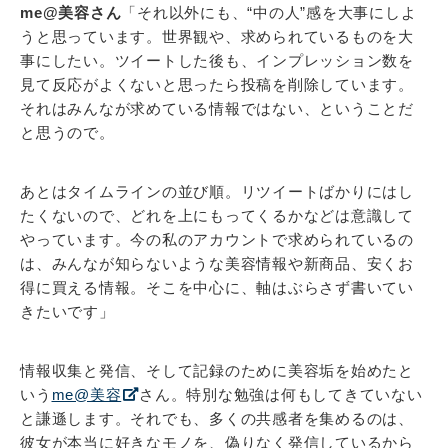
me@美容さん
「それ以外にも、“中の人”感を大事にしよ
うと思っています。世界観や、求められているものを大
事にしたい。ツイートした後も、インプレッション数を
見て反応がよくないと思ったら投稿を削除しています。
それはみんなが求めている情報ではない、ということだ
と思うので。
あとはタイムラインの並び順。リツイートばかりにはし
たくないので、どれを上にもってくるかなどは意識して
やっています。今の私のアカウントで求められているの
は、みんなが知らないような美容情報や新商品、安くお
得に買える情報。そこを中心に、軸はぶらさず書いてい
きたいです」
情報収集と発信、そして記録のために美容垢を始めたと
いう
me@美容
さん。特別な勉強は何もしてきていない
と謙遜します。それでも、多くの共感者を集めるのは、
彼女が本当に好きなモノを、偽りなく発信しているから