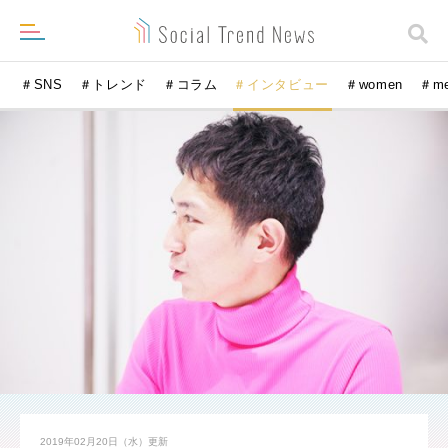
＃SNS
＃トレンド
＃コラム
＃インタビュー
＃women
＃m
2019年02月20日（水）
更新