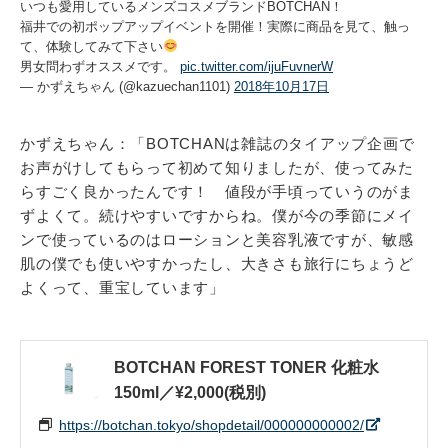
いつも愛用しているメンズコスメブランドBOTCHAN！
福井での初ポップアップイベントを開催！実際に商品を見て、触っ
て、体験してみて下さい
男女問わずオススメです。
pic.twitter.com/ijuFuvnerW
— かずえちゃん (@kazuechan1101)
2018年10月17日
かずえちゃん：「BOTCHANは雑誌のタイアップ企画で
お声がけしてもらって初めて知りましたが、使ってみた
らすごく良かったんです！ 値段が手頃っていうのがま
ずよくて。続けやすいですからね。僕が今の季節にメイ
ンで使っているのはローションと美容乳液ですが、敏感
肌の僕でも使いやすかったし、大きさも旅行にちょうど
よくって、重宝しています」
BOTCHAN FOREST TONER 化粧水
150ml／¥2,000(税別)
https://botchan.tokyo/shopdetail/000000000002/