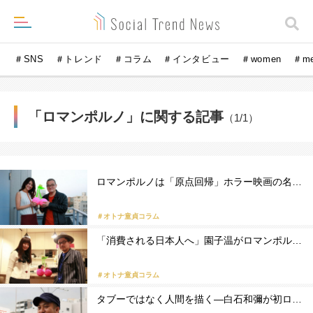
＃SNS
＃トレンド
＃コラム
＃インタビュー
＃women
＃m
「ロマンポルノ」に関する記事
（1/1）
ロマンポルノは「原点回帰」ホラー映画の名…
＃オトナ童貞コラム
「消費される日本人へ」園子温がロマンポル…
＃オトナ童貞コラム
タブーではなく人間を描く―白石和彌が初ロ…