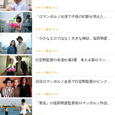
＃オトナ童貞コラム
「ロマンポルノ出演で子役の幻影が消えた」…
＃オトナ童貞コラム
「小さなエロではなく大きな神話」塩田明彦…
＃オトナ童貞コラム
行定勲監督の名濡れ場3選 本人＆新ロマン…
＃オトナ童貞コラム
日活ロマンポルノ会見で行定勲監督がピンク…
＃オトナ童貞コラム
『害虫』の塩田明彦監督初ロマンポルノ作品…