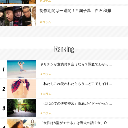
＃コラム
制作期間は一週間！? 園子温、白石和彌、…
＃コラム
Ranking
ヤリチンか童貞付き合うなら？調査でわかっ…
コラム
「私たちこれ使われたらもう…どこでもイけ…
コラム
「はじめての伊勢神宮」徹底ガイド～やった…
コラム
「女性はA型がモテる」は過去の話？今、O…